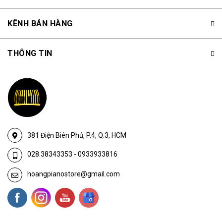
KÊNH BÁN HÀNG
THÔNG TIN
381 Điện Biên Phủ, P.4, Q.3, HCM
028.38343353
-
0933933816
hoangpianostore@gmail.com