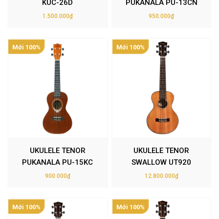
KUC-26D
PUKANALA PU-13CN
1.500.000₫
950.000₫
Mới 100%
Mới 100%
UKULELE TENOR
UKULELE TENOR
PUKANALA PU-15KC
SWALLOW UT920
900.000₫
12.800.000₫
Mới 100%
Mới 100%