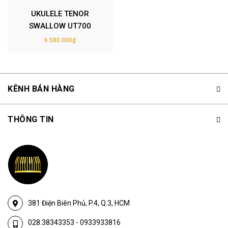
UKULELE TENOR
SWALLOW UT700
6.580.000₫
KÊNH BÁN HÀNG
THÔNG TIN
381 Điện Biên Phủ, P.4, Q.3, HCM
028.38343353
-
0933933816