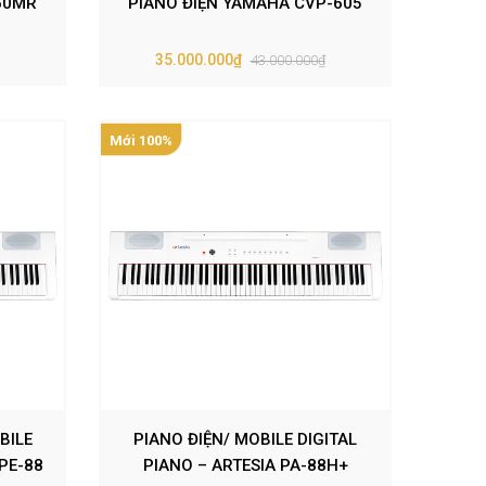
60MR
PIANO ĐIỆN YAMAHA CVP-605
35.000.000₫
43.000.000₫
Mới 100%
BILE
PIANO ĐIỆN/ MOBILE DIGITAL
 PE-88
PIANO – ARTESIA PA-88H+