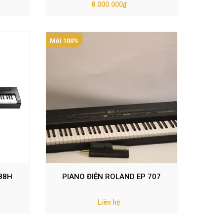
WH)
(PA88H+) – MÀU TRẮNG (WH)
8.000.000₫
Mới 100%
A88H
PIANO ĐIỆN ROLAND EP 707
Liên hệ