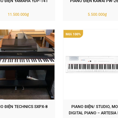
NO ĐIỆN YAMAHA YDP-141
PIANO ĐIỆN KAWAI PW-2
11.500.000₫
5.500.000₫
Mới 100%
O ĐIỆN TECHNICS SXPX-8
PIANO ĐIỆN/ STUDIO, MO
DIGITAL PIANO – ARTESIA