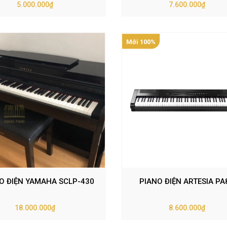
(PE88) – MÀU TRẮNG (
5.000.000₫
7.600.000₫
Mới 100%
O ĐIỆN YAMAHA SCLP-430
PIANO ĐIỆN ARTESIA P
18.000.000₫
8.600.000₫