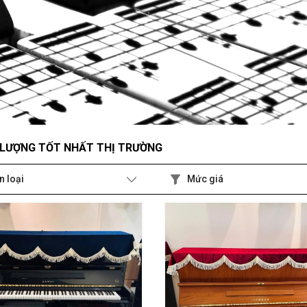
T LƯỢNG TỐT NHẤT THỊ TRƯỜNG
n loại
Mức giá