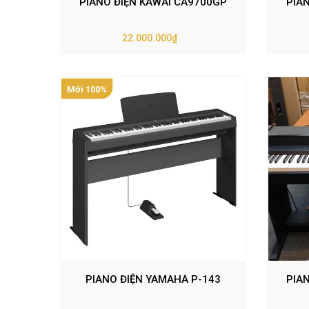
PIANO ĐIỆN KAWAI CA9700GP
PIA
22.000.000₫
Mới 100%
PIANO ĐIỆN YAMAHA P-143
PIAN