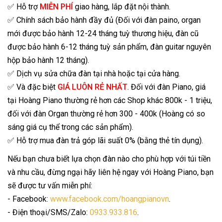
✅ Hỗ trợ
MIỄN PHÍ
giao hàng, lắp đặt nội thành.
✅ Chính sách bảo hành đầy đủ (Đối với đàn paino, organ
mới được bảo hành 12-24 tháng tuỳ thương hiệu, đàn cũ
được bảo hành 6-12 tháng tuỳ sản phẩm, đàn guitar nguyên
hộp bảo hành 12 tháng).
✅ Dịch vụ sửa chữa đàn tại nhà hoặc tại cửa hàng.
✅ Và đặc biệt
GIÁ LUÔN RẺ NHẤT
. Đối với đàn Piano, giá
tại Hoàng Piano thường rẻ hơn các Shop khác 800k - 1 triệu,
đối với đàn Organ thường rẻ hơn 300 - 400k (Hoàng có so
sáng giá cụ thể trong các sản phẩm).
✅ Hỗ trợ mua đàn trả góp lãi suất 0% (bằng thẻ tín dụng).
Nếu bạn chưa biết lựa chọn đàn nào cho phù hợp với túi tiền
và nhu cầu, đừng ngại hãy liên hệ ngay với Hoàng Piano, bạn
sẽ được tư vấn miễn phí:
- Facebook:
www.facebook.com/hoangpianovn
.
- Điện thoại/SMS/Zalo:
0933.933.816
.