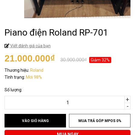
Piano điện Roland RP-701
Viết đánh giá của bạn
21.000.000₫
30.900.000₫
Giảm 32%
Thương hiệu:
Roland
Tình trạng:
Mới 98%
Số lượng:
+
-
VÀO GIỎ HÀNG
MUA TRẢ GÓP MPOS 0%
MUA NGAY