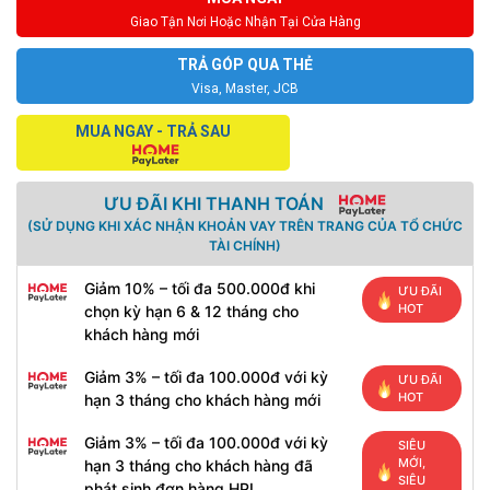
Giao Tận Nơi Hoặc Nhận Tại Cửa Hàng
TRẢ GÓP QUA THẺ
Visa, Master, JCB
MUA NGAY - TRẢ SAU
ƯU ĐÃI KHI THANH TOÁN
(SỬ DỤNG KHI XÁC NHẬN KHOẢN VAY TRÊN TRANG CỦA TỔ CHỨC
TÀI CHÍNH)
Giảm 10% – tối đa 500.000đ khi
ƯU ĐÃI
HOT
chọn kỳ hạn 6 & 12 tháng cho
khách hàng mới
Giảm 3% – tối đa 100.000đ với kỳ
ƯU ĐÃI
HOT
hạn 3 tháng cho khách hàng mới
Giảm 3% – tối đa 100.000đ với kỳ
SIÊU
MỚI,
hạn 3 tháng cho khách hàng đã
SIÊU
phát sinh đơn hàng HPL