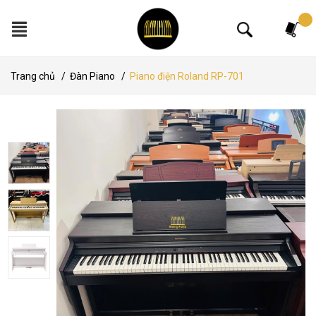
Tìm kiếm
Trang chủ
/
Đàn Piano
/
Piano điện Roland RP-701