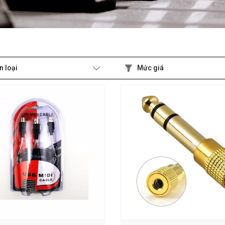
n loại
Mức giá