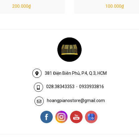
200.000₫
100.000₫
381 Điện Biên Phủ, P.4, Q.3, HCM
028.38343353
-
0933933816
hoangpianostore@gmail.com