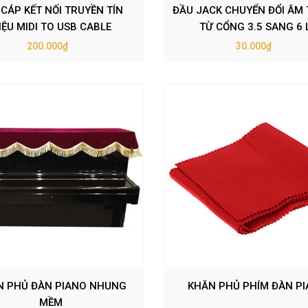
 CÁP KẾT NỐI TRUYỀN TÍN
ĐẦU JACK CHUYỂN ĐỔI ÂM
IỆU MIDI TO USB CABLE
TỪ CỔNG 3.5 SANG 6 
200.000₫
30.000₫
N PHỦ ĐÀN PIANO NHUNG
KHĂN PHỦ PHÍM ĐÀN P
MỀM