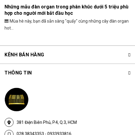
Những mẫu đàn organ trong phân khúc dưới 5 triệu phù
hợp cho người mới bắt đầu học
🎹 Mùa hè này, bạn đã sẵn sàng "quẩy" cùng những cây đàn organ
hot...
KÊNH BÁN HÀNG
THÔNG TIN
381 Điện Biên Phủ, P.4, Q.3, HCM
028.38343353
-
0933933816