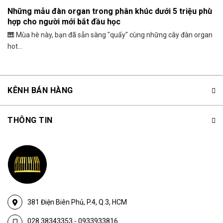
Những mẫu đàn organ trong phân khúc dưới 5 triệu phù
hợp cho người mới bắt đầu học
🎹 Mùa hè này, bạn đã sẵn sàng "quẩy" cùng những cây đàn organ
hot...
KÊNH BÁN HÀNG
THÔNG TIN
381 Điện Biên Phủ, P.4, Q.3, HCM
028.38343353
-
0933933816