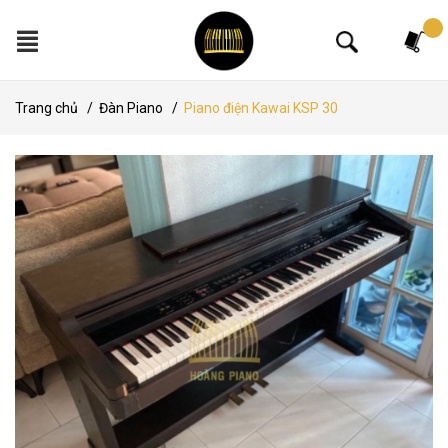
Tìm kiếm
Trang chủ
/
Đàn Piano
/
Piano điện Kawai KSP 30