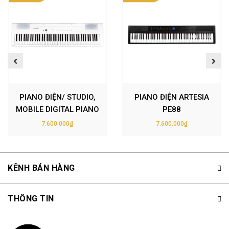
PIANO ĐIỆN/ STUDIO,
PIANO ĐIỆN ARTESIA
MOBILE DIGITAL PIANO
PE88
– ARTESIA PE-88 (PE88)
7.600.000₫
7.600.000₫
– MÀU TRẮNG (WH)
KÊNH BÁN HÀNG
THÔNG TIN