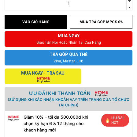
+
-
VÀO GIỎ HÀNG
MUA TRẢ GÓP MPOS 0%
MUA NGAY
Giao Tận Nơi Hoặc Nhận Tại Cửa Hàng
TRẢ GÓP QUA THẺ
Visa, Master, JCB
MUA NGAY - TRẢ SAU
ƯU ĐÃI KHI THANH TOÁN
(SỬ DỤNG KHI XÁC NHẬN KHOẢN VAY TRÊN TRANG CỦA TỔ CHỨC
TÀI CHÍNH)
Giảm 10% – tối đa 500.000đ khi
ƯU ĐÃI
HOT
chọn kỳ hạn 6 & 12 tháng cho
khách hàng mới