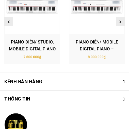
PIANO ĐIỆN/ STUDIO,
PIANO ĐIỆN/ MOBILE
MOBILE DIGITAL PIANO
DIGITAL PIANO –
– ARTESIA PE-88 (PE88)
ARTESIA PA-88H+
7.600.000₫
8.000.000₫
– MÀU TRẮNG (WH)
(PA88H+) – MÀU
TRẮNG (WH)
KÊNH BÁN HÀNG
THÔNG TIN