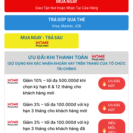
MUA NGAY
Giao Tận Nơi Hoặc Nhận Tại Cửa Hàng
TRẢ GÓP QUA THẺ
Visa, Master, JCB
MUA NGAY - TRẢ SAU
ƯU ĐÃI KHI THANH TOÁN
(SỬ DỤNG KHI XÁC NHẬN KHOẢN VAY TRÊN TRANG CỦA TỔ CHỨC
TÀI CHÍNH)
Giảm 10% – tối đa 500.000đ khi
ƯU ĐÃI
HOT
chọn kỳ hạn 6 & 12 tháng cho
khách hàng mới
Giảm 3% – tối đa 100.000đ với kỳ
ƯU ĐÃI
HOT
hạn 3 tháng cho khách hàng mới
Giảm 3% – tối đa 100.000đ với kỳ
SIÊU
MỚI,
hạn 3 tháng cho khách hàng đã
SIÊU