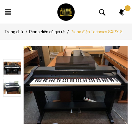
Tìm kiếm
Trang chủ
/
Piano điện cũ giá rẻ
/
Piano điện Technics SXPX-8