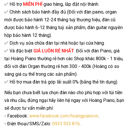
✅ Hỗ trợ
MIỄN PHÍ
giao hàng, lắp đặt nội thành.
✅ Chính sách bảo hành đầy đủ (Đối với đàn paino, organ
mới được bảo hành 12-24 tháng tuỳ thương hiệu, đàn cũ
được bảo hành 6-12 tháng tuỳ sản phẩm, đàn guitar nguyên
hộp bảo hành 12 tháng).
✅ Dịch vụ sửa chữa đàn tại nhà hoặc tại cửa hàng.
✅ Và đặc biệt
GIÁ LUÔN RẺ NHẤT
. Đối với đàn Piano, giá
tại Hoàng Piano thường rẻ hơn các Shop khác 800k - 1 triệu,
đối với đàn Organ thường rẻ hơn 300 - 400k (Hoàng có so
sáng giá cụ thể trong các sản phẩm).
✅ Hỗ trợ mua đàn trả góp lãi suất 0% (bằng thẻ tín dụng).
Nếu bạn chưa biết lựa chọn đàn nào cho phù hợp với túi tiền
và nhu cầu, đừng ngại hãy liên hệ ngay với Hoàng Piano, bạn
sẽ được tư vấn miễn phí:
- Facebook:
www.facebook.com/hoangpianovn
.
- Điện thoại/SMS/Zalo:
0933.933.816
.