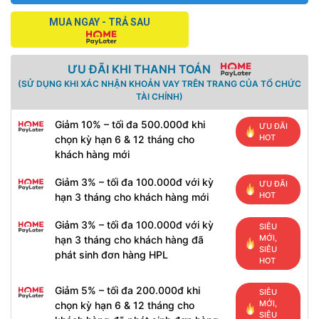
MUA NGAY - TRẢ SAU
ƯU ĐÃI KHI THANH TOÁN
(SỬ DỤNG KHI XÁC NHẬN KHOẢN VAY TRÊN TRANG CỦA TỔ CHỨC
TÀI CHÍNH)
Giảm 10% – tối đa 500.000đ khi
ƯU ĐÃI
HOT
chọn kỳ hạn 6 & 12 tháng cho
khách hàng mới
Giảm 3% – tối đa 100.000đ với kỳ
ƯU ĐÃI
HOT
hạn 3 tháng cho khách hàng mới
Giảm 3% – tối đa 100.000đ với kỳ
SIÊU
MỚI,
hạn 3 tháng cho khách hàng đã
SIÊU
phát sinh đơn hàng HPL
HOT
Giảm 5% – tối đa 200.000đ khi
SIÊU
MỚI,
chọn kỳ hạn 6 & 12 tháng cho
SIÊU