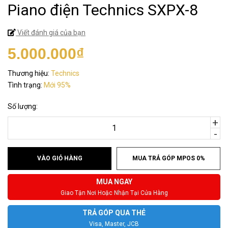
Piano điện Technics SXPX-8
Viết đánh giá của bạn
5.000.000₫
Thương hiệu:
Technics
Tình trạng:
Mới 95%
Số lượng:
+
-
VÀO GIỎ HÀNG
MUA TRẢ GÓP MPOS 0%
MUA NGAY
Giao Tận Nơi Hoặc Nhận Tại Cửa Hàng
TRẢ GÓP QUA THẺ
Visa, Master, JCB