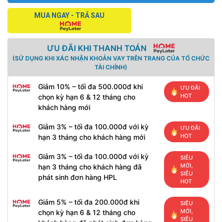
MUA NGAY - TRẢ SAU
ƯU ĐÃI KHI THANH TOÁN
(SỬ DỤNG KHI XÁC NHẬN KHOẢN VAY TRÊN TRANG CỦA TỔ CHỨC
TÀI CHÍNH)
Giảm 10% – tối đa 500.000đ khi
ƯU ĐÃI
HOT
chọn kỳ hạn 6 & 12 tháng cho
khách hàng mới
Giảm 3% – tối đa 100.000đ với kỳ
ƯU ĐÃI
HOT
hạn 3 tháng cho khách hàng mới
Giảm 3% – tối đa 100.000đ với kỳ
SIÊU
MỚI,
hạn 3 tháng cho khách hàng đã
SIÊU
phát sinh đơn hàng HPL
HOT
Giảm 5% – tối đa 200.000đ khi
SIÊU
MỚI,
chọn kỳ hạn 6 & 12 tháng cho
SIÊU