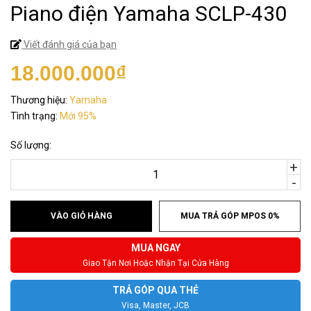
Piano điện Yamaha SCLP-430
Viết đánh giá của bạn
18.000.000₫
Thương hiệu:
Yamaha
Tình trạng:
Mới 95%
Số lượng:
+
-
VÀO GIỎ HÀNG
MUA TRẢ GÓP MPOS 0%
MUA NGAY
Giao Tận Nơi Hoặc Nhận Tại Cửa Hàng
TRẢ GÓP QUA THẺ
Visa, Master, JCB