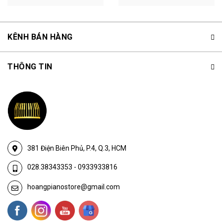
KÊNH BÁN HÀNG
THÔNG TIN
381 Điện Biên Phủ, P.4, Q.3, HCM
028.38343353
-
0933933816
hoangpianostore@gmail.com