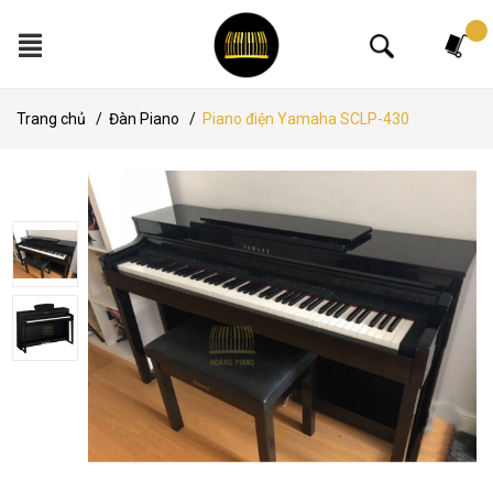
Tìm kiếm
Trang chủ
/
Đàn Piano
/
Piano điện Yamaha SCLP-430