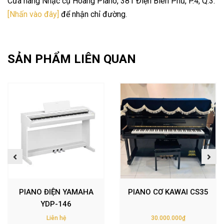
Cửa hàng Nhạc cụ Hoàng Piano, 381 Điện Biên Phủ, P.4, Q.3.
[Nhấn vào đây]
để nhận chỉ đường.
SẢN PHẨM LIÊN QUAN
PIANO ĐIỆN YAMAHA
PIANO CƠ KAWAI CS35
YDP-146
Liên hệ
30.000.000₫