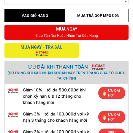
-
VÀO GIỎ HÀNG
MUA TRẢ GÓP MPOS 0%
MUA NGAY
Giao Tận Nơi Hoặc Nhận Tại Cửa Hàng
MUA NGAY - TRẢ SAU
ƯU ĐÃI KHI THANH TOÁN
(SỬ DỤNG KHI XÁC NHẬN KHOẢN VAY TRÊN TRANG CỦA TỔ CHỨC
TÀI CHÍNH)
Giảm 10% – tối đa 500.000đ khi
ƯU ĐÃI
HOT
chọn kỳ hạn 6 & 12 tháng cho
khách hàng mới
Giảm 3% – tối đa 100.000đ với kỳ
ƯU ĐÃI
HOT
hạn 3 tháng cho khách hàng mới
Giảm 3% – tối đa 100.000đ với kỳ
SIÊU