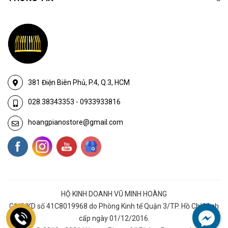
381 Điện Biên Phủ, P.4, Q.3, HCM
028.38343353
-
0933933816
hoangpianostore@gmail.com
HỘ KINH DOANH VŨ MINH HOÀNG
GĐKHKD số 41C8019968 do Phòng Kinh tế Quận 3/TP. Hồ Chí Minh
cấp ngày 01/12/2016.