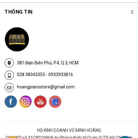
THÔNG TIN
381 Điện Biên Phủ, P.4, Q.3, HCM
028.38343353
-
0933933816
hoangpianostore@gmail.com
HỘ KINH DOANH VŨ MINH HOÀNG
GĐKHKD số 41C8019968 do Phòng Kinh tế Quận 3/TP. Hồ Chí Minh