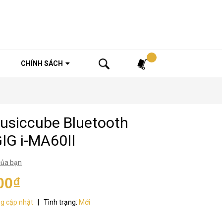
Tìm kiếm
CHÍNH SÁCH
usiccube Bluetooth
G i-MA60II
của bạn
00₫
g cập nhật
|
Tình trạng:
Mới