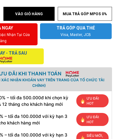
VÀO GIỎ HÀNG
MUA TRẢ GÓP MPOS 0%
 NGAY
TRẢ GÓP QUA THẺ
Hoặc Nhận Tại Cửa
Visa, Master, JCB
àng
AY - TRẢ SAU
ƯU ĐÃI KHI THANH TOÁN
I XÁC NHẬN KHOẢN VAY TRÊN TRANG CỦA TỔ CHỨC TÀI
CHÍNH)
0% – tối đa 500.000đ khi chọn kỳ
ƯU ĐÃI
HOT
& 12 tháng cho khách hàng mới
% – tối đa 100.000đ với kỳ hạn 3
ƯU ĐÃI
HOT
cho khách hàng mới
% – tối đa 100.000đ với kỳ hạn 3
SIÊU MỚI,