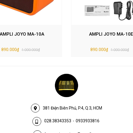
AMPLI JOYO MA-10A
AMPLI JOYO MA-10E
890.000₫
890.000₫
1.000.000₫
1.000.000₫
381 Điện Biên Phủ, P.4, Q.3, HCM
028.38343353
-
0933933816