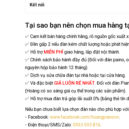
Kết nối
Tại sao bạn nên chọn mua hàng t
✅ Cam kết bán hàng chính hãng, rõ nguồn gốc xuất x
✅ Đền gấp 2 nếu đàn kém chất lượng hoặc phát hiệ
✅ Hỗ trợ
MIỄN PHÍ
giao hàng, lắp đặt nội thành.
✅ Chính sách bảo hành đầy đủ (Đối với đàn paino, 
nguyên hộp bảo hành 12 tháng).
✅ Dịch vụ sửa chữa đàn tại nhà hoặc tại cửa hàng.
✅ Và đặc biệt
GIÁ LUÔN RẺ NHẤT
. Đối với đàn Pia
(Hoàng có so sáng giá cụ thể trong các sản phẩm).
✅ Hỗ trợ mua đàn trả góp lãi suất 0% (bằng thẻ tín d
Nếu bạn chưa biết lựa chọn đàn nào cho phù hợp với 
- Facebook:
www.facebook.com/hoangpianovn
.
- Điện thoại/SMS/Zalo:
0933.933.816
.