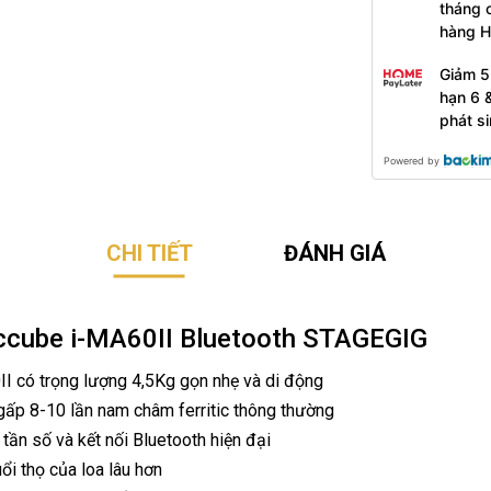
tháng 
hàng 
Giảm 5
hạn 6 
phát s
Powered by
CHI TIẾT
ĐÁNH GIÁ
iccube i-MA60II Bluetooth STAGEGIG
 có trọng lượng 4,5Kg gọn nhẹ và di động
p 8-10 lần nam châm ferritic thông thường
ần số và kết nối Bluetooth hiện đại
uổi thọ của loa lâu hơn