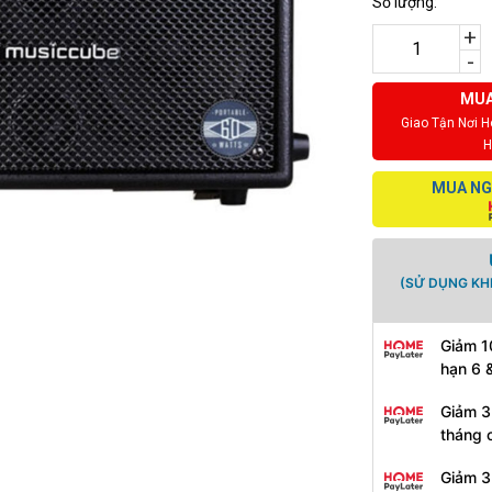
Số lượng:
+
-
MUA
Giao Tận Nơi 
H
MUA NG
(SỬ DỤNG KH
Giảm 1
hạn 6 
Giảm 3
tháng 
Giảm 3