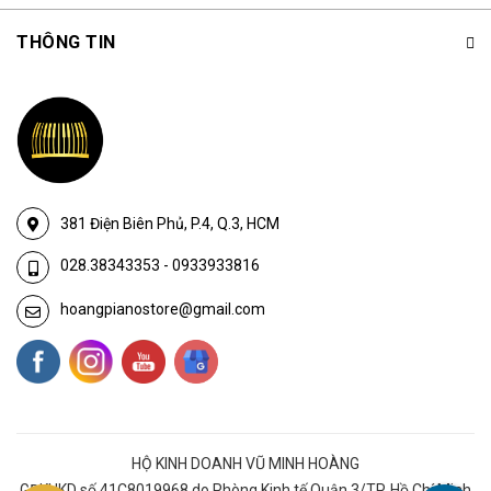
THÔNG TIN
381 Điện Biên Phủ, P.4, Q.3, HCM
028.38343353
-
0933933816
hoangpianostore@gmail.com
HỘ KINH DOANH VŨ MINH HOÀNG
GĐKHKD số 41C8019968 do Phòng Kinh tế Quận 3/TP. Hồ Chí Minh