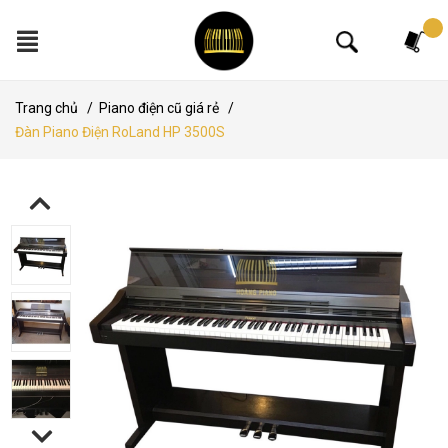
Tìm kiếm
Trang chủ
/
Piano điện cũ giá rẻ
/
Đàn Piano Điện RoLand HP 3500S