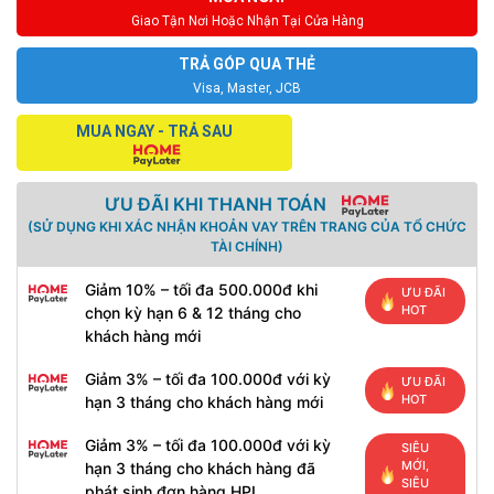
Giao Tận Nơi Hoặc Nhận Tại Cửa Hàng
TRẢ GÓP QUA THẺ
Visa, Master, JCB
MUA NGAY - TRẢ SAU
ƯU ĐÃI KHI THANH TOÁN
(SỬ DỤNG KHI XÁC NHẬN KHOẢN VAY TRÊN TRANG CỦA TỔ CHỨC
TÀI CHÍNH)
Giảm 10% – tối đa 500.000đ khi
ƯU ĐÃI
HOT
chọn kỳ hạn 6 & 12 tháng cho
khách hàng mới
Giảm 3% – tối đa 100.000đ với kỳ
ƯU ĐÃI
HOT
hạn 3 tháng cho khách hàng mới
Giảm 3% – tối đa 100.000đ với kỳ
SIÊU
MỚI,
hạn 3 tháng cho khách hàng đã
SIÊU
phát sinh đơn hàng HPL