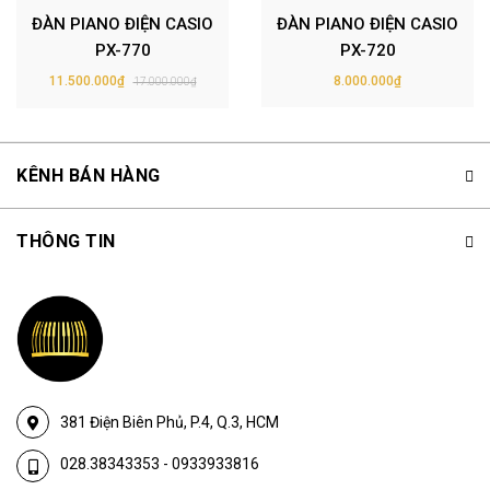
ĐÀN PIANO ĐIỆN CASIO
ĐÀN PIANO ĐIỆN CASIO
PX-770
PX-720
11.500.000₫
8.000.000₫
17.000.000₫
KÊNH BÁN HÀNG
THÔNG TIN
381 Điện Biên Phủ, P.4, Q.3, HCM
028.38343353
-
0933933816