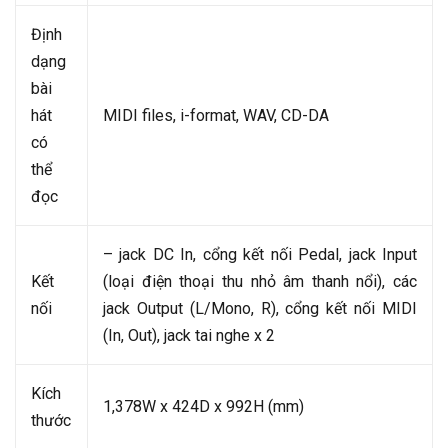
Định
dạng
bài
hát
MIDI files, i-format, WAV, CD-DA
có
thể
đọc
– jack DC In, cổng kết nối Pedal, jack Input
Kết
(loại điện thoại thu nhỏ âm thanh nổi), các
nối
jack Output (L/Mono, R), cổng kết nối MIDI
(In, Out), jack tai nghe x 2
Kích
1,378W x 424D x 992H (mm)
thước