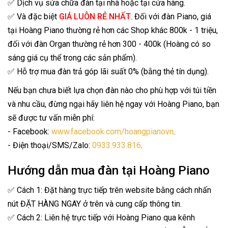
✅ Dịch vụ sửa chữa đàn tại nhà hoặc tại cửa hàng.
✅ Và đặc biệt
GIÁ LUÔN RẺ NHẤT
. Đối với đàn Piano, giá
tại Hoàng Piano thường rẻ hơn các Shop khác 800k - 1 triệu,
đối với đàn Organ thường rẻ hơn 300 - 400k (Hoàng có so
sáng giá cụ thể trong các sản phẩm).
✅ Hỗ trợ mua đàn trả góp lãi suất 0% (bằng thẻ tín dụng).
Nếu bạn chưa biết lựa chọn đàn nào cho phù hợp với túi tiền
và nhu cầu, đừng ngại hãy liên hệ ngay với Hoàng Piano, bạn
sẽ được tư vấn miễn phí:
- Facebook:
www.facebook.com/hoangpianovn
.
- Điện thoại/SMS/Zalo:
0933.933.816
.
Hướng dẫn mua đàn tại Hoàng Piano
✅ Cách 1: Đặt hàng trực tiếp trên website bằng cách nhấn
nút ĐẶT HÀNG NGAY ở trên và cung cấp thông tin.
✅ Cách 2: Liên hệ trực tiếp với Hoàng Piano qua kênh