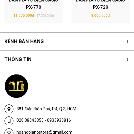
ĐÀN PIANO ĐIỆN CASIO
ĐÀN PIANO ĐIỆN CASIO
PX-770
PX-720
11.500.000₫
8.000.000₫
17.000.000₫
KÊNH BÁN HÀNG
THÔNG TIN
381 Điện Biên Phủ, P.4, Q.3, HCM
028.38343353
-
0933933816
hoangpianostore@gmail.com