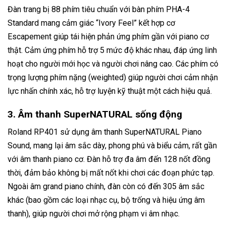
Đàn trang bị 88 phím tiêu chuẩn với bàn phím PHA-4
Standard mang cảm giác “Ivory Feel” kết hợp cơ
Escapement giúp tái hiện phản ứng phím gần với piano cơ
thật. Cảm ứng phím hỗ trợ 5 mức độ khác nhau, đáp ứng linh
hoạt cho người mới học và người chơi nâng cao. Các phím có
trọng lượng phím nặng (weighted) giúp người chơi cảm nhận
lực nhấn chính xác, hỗ trợ luyện kỹ thuật một cách hiệu quả.
3. Âm thanh SuperNATURAL sống động
Roland RP401 sử dụng âm thanh SuperNATURAL Piano
Sound, mang lại âm sắc dày, phong phú và biểu cảm, rất gần
với âm thanh piano cơ. Đàn hỗ trợ đa âm đến 128 nốt đồng
thời, đảm bảo không bị mất nốt khi chơi các đoạn phức tạp.
Ngoài âm grand piano chính, đàn còn có đến 305 âm sắc
khác (bao gồm các loại nhạc cụ, bộ trống và hiệu ứng âm
thanh), giúp người chơi mở rộng phạm vi âm nhạc.