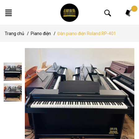
Tìm kiếm
Trang chủ
/
Piano điện
/
Đàn piano điện Roland RP-401