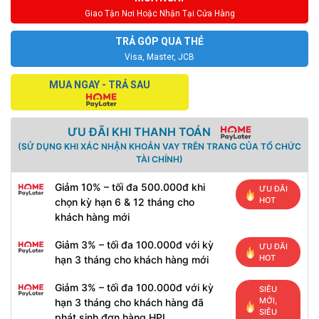
Giao Tận Nơi Hoặc Nhận Tại Cửa Hàng
TRẢ GÓP QUA THẺ
Visa, Master, JCB
MUA NGAY - TRẢ SAU
ƯU ĐÃI KHI THANH TOÁN
(SỬ DỤNG KHI XÁC NHẬN KHOẢN VAY TRÊN TRANG CỦA TỔ CHỨC
TÀI CHÍNH)
Giảm 10% – tối đa 500.000đ khi
ƯU ĐÃI
HOT
chọn kỳ hạn 6 & 12 tháng cho
khách hàng mới
Giảm 3% – tối đa 100.000đ với kỳ
ƯU ĐÃI
HOT
hạn 3 tháng cho khách hàng mới
Giảm 3% – tối đa 100.000đ với kỳ
SIÊU
MỚI,
hạn 3 tháng cho khách hàng đã
SIÊU
phát sinh đơn hàng HPL