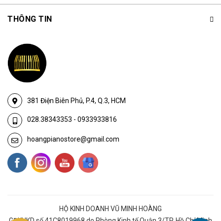
THÔNG TIN
381 Điện Biên Phủ, P.4, Q.3, HCM
028.38343353
-
0933933816
hoangpianostore@gmail.com
HỘ KINH DOANH VŨ MINH HOÀNG
GĐKHKD số 41C8019968 do Phòng Kinh tế Quận 3/TP. Hồ Chí Minh