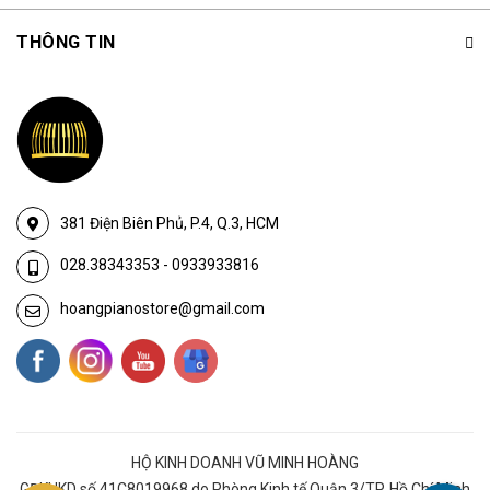
THÔNG TIN
381 Điện Biên Phủ, P.4, Q.3, HCM
028.38343353
-
0933933816
hoangpianostore@gmail.com
HỘ KINH DOANH VŨ MINH HOÀNG
GĐKHKD số 41C8019968 do Phòng Kinh tế Quận 3/TP. Hồ Chí Minh