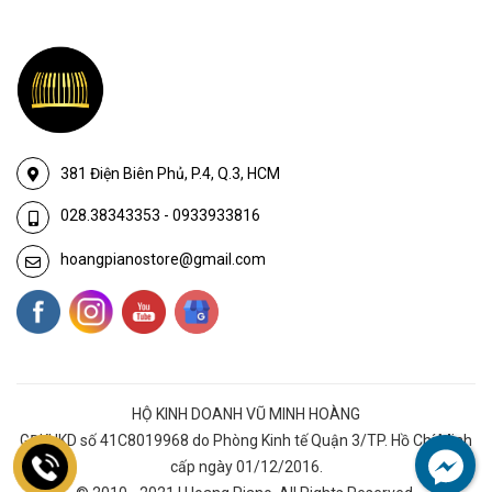
381 Điện Biên Phủ, P.4, Q.3, HCM
028.38343353
-
0933933816
hoangpianostore@gmail.com
HỘ KINH DOANH VŨ MINH HOÀNG
GĐKHKD số 41C8019968 do Phòng Kinh tế Quận 3/TP. Hồ Chí Minh
cấp ngày 01/12/2016.