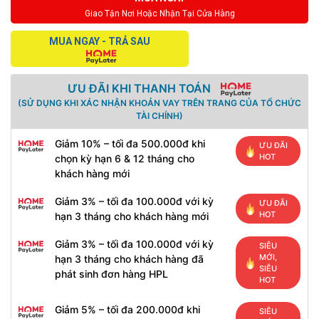
Giao Tận Nơi Hoặc Nhận Tại Cửa Hàng
MUA NGAY - TRẢ SAU
ƯU ĐÃI KHI THANH TOÁN
(SỬ DỤNG KHI XÁC NHẬN KHOẢN VAY TRÊN TRANG CỦA TỔ CHỨC
TÀI CHÍNH)
Giảm 10% – tối đa 500.000đ khi
ƯU ĐÃI
HOT
chọn kỳ hạn 6 & 12 tháng cho
khách hàng mới
Giảm 3% – tối đa 100.000đ với kỳ
ƯU ĐÃI
HOT
hạn 3 tháng cho khách hàng mới
Giảm 3% – tối đa 100.000đ với kỳ
SIÊU
MỚI,
hạn 3 tháng cho khách hàng đã
SIÊU
phát sinh đơn hàng HPL
HOT
Giảm 5% – tối đa 200.000đ khi
SIÊU