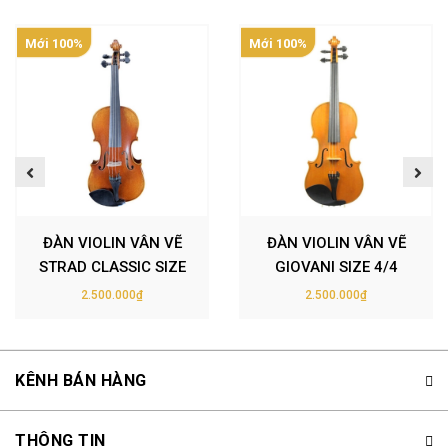
Mới 100%
Mới 100%
ĐÀN VIOLIN VÂN VẼ
ĐÀN VIOLIN VÂN VẼ
STRAD CLASSIC SIZE
GIOVANI SIZE 4/4
3/4
2.500.000₫
2.500.000₫
KÊNH BÁN HÀNG
THÔNG TIN