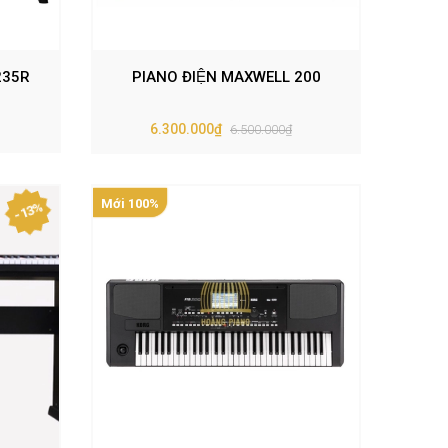
235R
PIANO ĐIỆN MAXWELL 200
6.300.000₫
6.500.000₫
Mới 100%
- 13%