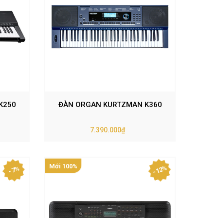
K250
ĐÀN ORGAN KURTZMAN K360
7.390.000₫
Mới 100%
- 12%
- 7%