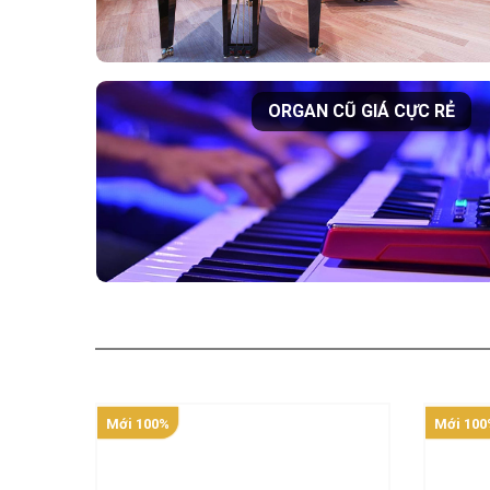
ORGAN CŨ GIÁ CỰC RẺ
Mới 100%
Mới 100