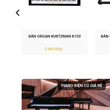
ĐÀN ORGAN KURTZMAN K150
ĐÀN 
2.000.000₫
PIANO ĐIỆN CŨ GIÁ RẺ