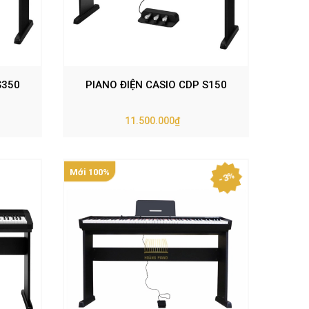
S350
PIANO ĐIỆN CASIO CDP S150
11.500.000₫
Mới 100%
- 3%