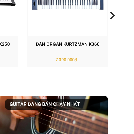
K250
ĐÀN ORGAN KURTZMAN K360
ĐÀN
7.390.000₫
GUITAR ĐANG BÁN CHẠY NHẤT