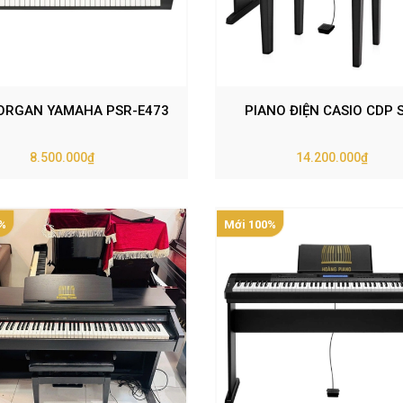
ORGAN YAMAHA PSR-E473
PIANO ĐIỆN CASIO CDP 
8.500.000₫
14.200.000₫
%
Mới 100%