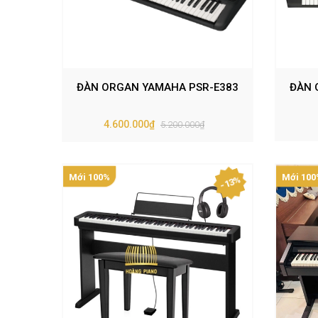
ĐÀN ORGAN YAMAHA PSR-E383
ĐÀN 
4.600.000₫
5.200.000₫
Mới 100%
Mới 100
- 13%