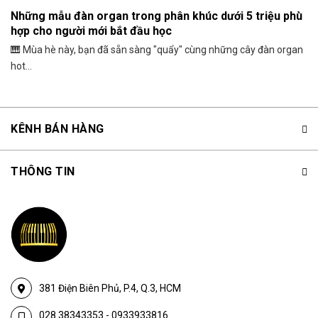
Những mẫu đàn organ trong phân khúc dưới 5 triệu phù
hợp cho người mới bắt đầu học
🎹 Mùa hè này, bạn đã sẵn sàng "quẩy" cùng những cây đàn organ
hot...
KÊNH BÁN HÀNG
THÔNG TIN
381 Điện Biên Phủ, P.4, Q.3, HCM
028.38343353
-
0933933816