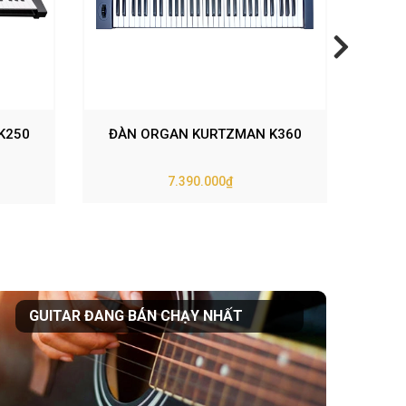
K250
ĐÀN ORGAN KURTZMAN K360
ĐÀN
7.390.000₫
GUITAR ĐANG BÁN CHẠY NHẤT