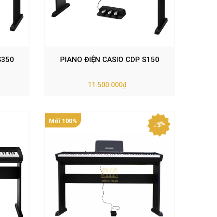
S350
PIANO ĐIỆN CASIO CDP S150
11.500.000₫
Mới 100%
- 3%