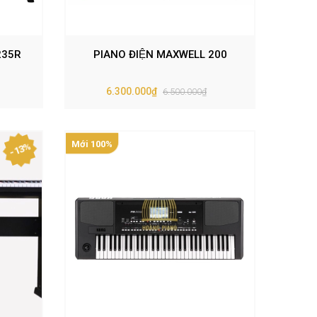
235R
PIANO ĐIỆN MAXWELL 200
6.300.000₫
6.500.000₫
Mới 100%
- 13%