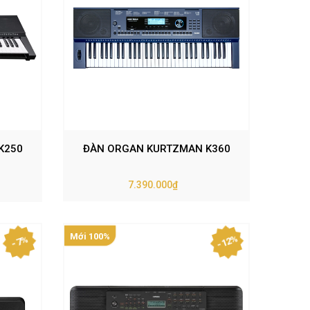
K250
ĐÀN ORGAN KURTZMAN K360
7.390.000₫
Mới 100%
- 12%
- 7%