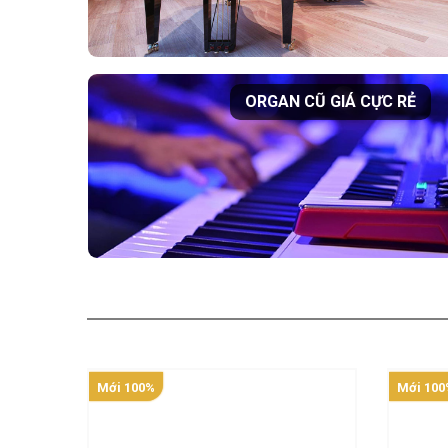
ORGAN CŨ GIÁ CỰC RẺ
Mới 100%
Mới 100