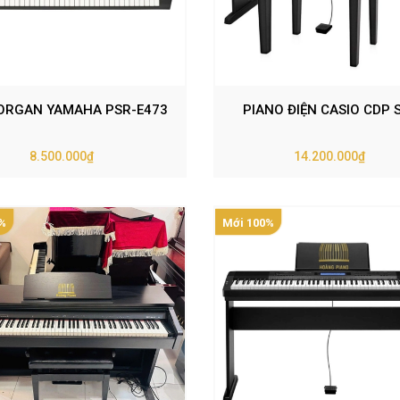
ORGAN YAMAHA PSR-E473
PIANO ĐIỆN CASIO CDP 
8.500.000₫
14.200.000₫
%
Mới 100%