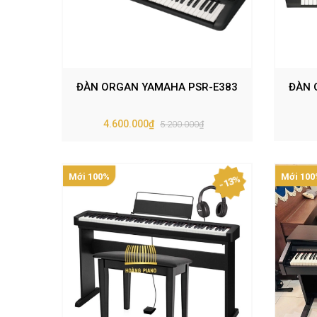
ĐÀN ORGAN YAMAHA PSR-E383
ĐÀN 
4.600.000₫
5.200.000₫
Mới 100%
Mới 100
- 13%