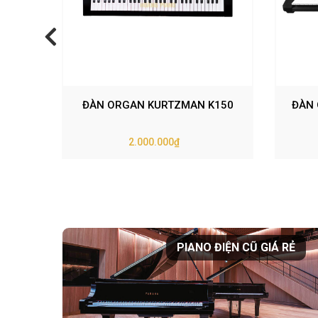
ĐÀN ORGAN KURTZMAN K150
ĐÀN 
2.000.000₫
PIANO ĐIỆN CŨ GIÁ RẺ