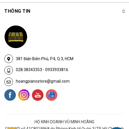
THÔNG TIN
381 Điện Biên Phủ, P.4, Q.3, HCM
028.38343353
-
0933933816
hoangpianostore@gmail.com
HỘ KINH DOANH VŨ MINH HOÀNG
GĐKHKD số 41C8019968 do Phòng Kinh tế Quận 3/TP. Hồ Chí Minh