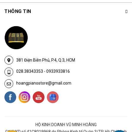
THÔNG TIN
381 Điện Biên Phủ, P.4, Q.3, HCM
028.38343353
-
0933933816
hoangpianostore@gmail.com
HỘ KINH DOANH VŨ MINH HOÀNG
GĐKHKD số 41C8019968 do Phòng Kinh tế Quận 3/TP. Hồ Chí Minh