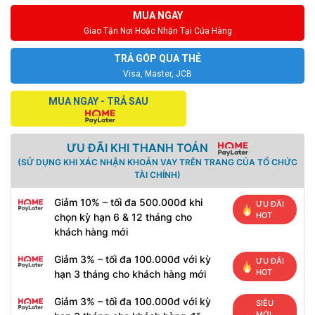
MUA NGAY
Giao Tận Nơi Hoặc Nhận Tại Cửa Hàng
TRẢ GÓP QUA THẺ
Visa, Master, JCB
MUA NGAY - TRẢ SAU
ƯU ĐÃI KHI THANH TOÁN
(SỬ DỤNG KHI XÁC NHẬN KHOẢN VAY TRÊN TRANG CỦA TỔ CHỨC
TÀI CHÍNH)
Giảm 10% – tối đa 500.000đ khi
ƯU ĐÃI
HOT
chọn kỳ hạn 6 & 12 tháng cho
khách hàng mới
Giảm 3% – tối đa 100.000đ với kỳ
ƯU ĐÃI
HOT
hạn 3 tháng cho khách hàng mới
Giảm 3% – tối đa 100.000đ với kỳ
SIÊU
MỚI,