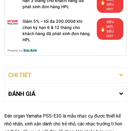
hạn 3 tháng cho khách hàng đã
SIÊU
phát sinh đơn hàng HPL
HOT
Giảm 5% – tối đa 200.000đ khi
SIÊU
MỚI,
chọn kỳ hạn 6 & 12 tháng cho
SIÊU
khách hàng đã phát sinh đơn hàng
HOT
HPL
Powered by
CHI TIẾT
ĐÁNH GIÁ
Đàn organ Yamaha PSS-E30 là mẫu nhạc cụ được thiết kế
nhỏ nhắn, xinh xắn dành cho trẻ nhỏ, các nhạc trưởng tí hon