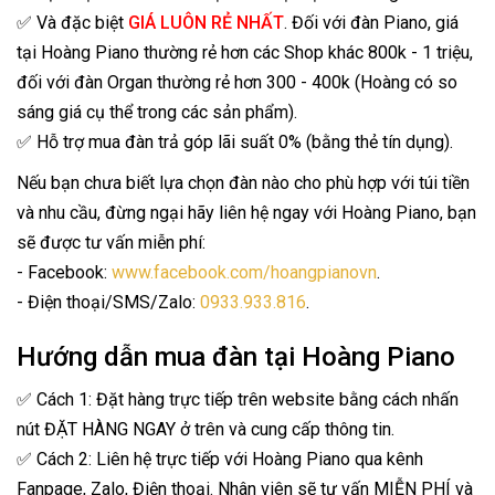
✅ Và đặc biệt
GIÁ LUÔN RẺ NHẤT
. Đối với đàn Piano, giá
tại Hoàng Piano thường rẻ hơn các Shop khác 800k - 1 triệu,
đối với đàn Organ thường rẻ hơn 300 - 400k (Hoàng có so
sáng giá cụ thể trong các sản phẩm).
✅ Hỗ trợ mua đàn trả góp lãi suất 0% (bằng thẻ tín dụng).
Nếu bạn chưa biết lựa chọn đàn nào cho phù hợp với túi tiền
và nhu cầu, đừng ngại hãy liên hệ ngay với Hoàng Piano, bạn
sẽ được tư vấn miễn phí:
- Facebook:
www.facebook.com/hoangpianovn
.
- Điện thoại/SMS/Zalo:
0933.933.816
.
Hướng dẫn mua đàn tại Hoàng Piano
✅ Cách 1: Đặt hàng trực tiếp trên website bằng cách nhấn
nút ĐẶT HÀNG NGAY ở trên và cung cấp thông tin.
✅ Cách 2: Liên hệ trực tiếp với Hoàng Piano qua kênh
Fanpage, Zalo, Điện thoại. Nhân viên sẽ tư vấn MIỄN PHÍ và