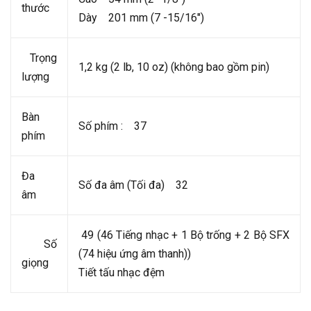
thước
Dày 201 mm (7 -15/16")
Trọng
1,2 kg (2 lb, 10 oz) (không bao gồm pin)
lượng
Bàn
Số phím : 37
phím
Đa
Số đa âm (Tối đa) 32
âm
49 (46 Tiếng nhạc + 1 Bộ trống + 2 Bộ SFX
Số
(74 hiệu ứng âm thanh))
giọng
Tiết tấu nhạc đệm