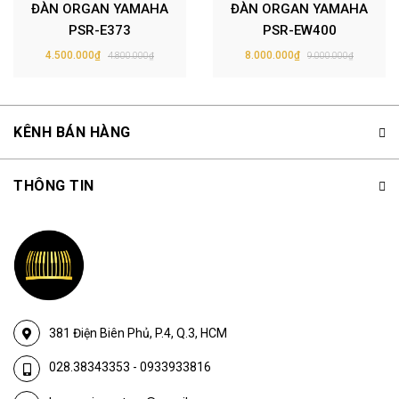
ĐÀN ORGAN YAMAHA
ĐÀN ORGAN YAMAHA
PSR-E373
PSR-EW400
4.500.000₫
8.000.000₫
4.800.000₫
9.000.000₫
KÊNH BÁN HÀNG
THÔNG TIN
381 Điện Biên Phủ, P.4, Q.3, HCM
028.38343353
-
0933933816