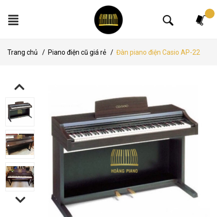
Tìm kiếm
Trang chủ
/
Piano điện cũ giá rẻ
/
Đàn piano điện Casio AP-22