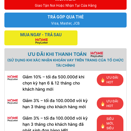
Giao Tận Nơi Hoặc Nhận Tại Cửa Hàng
TRẢ GÓP QUA THẺ
Visa, Master, JCB
MUA NGAY - TRẢ SAU
ƯU ĐÃI KHI THANH TOÁN
(SỬ DỤNG KHI XÁC NHẬN KHOẢN VAY TRÊN TRANG CỦA TỔ CHỨC
TÀI CHÍNH)
Giảm 10% – tối đa 500.000đ khi
ƯU ĐÃI
HOT
chọn kỳ hạn 6 & 12 tháng cho
khách hàng mới
Giảm 3% – tối đa 100.000đ với kỳ
ƯU ĐÃI
HOT
hạn 3 tháng cho khách hàng mới
Giảm 3% – tối đa 100.000đ với kỳ
SIÊU
MỚI,
hạn 3 tháng cho khách hàng đã
SIÊU
phát sinh đơn hàng HPL