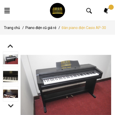
Tìm kiếm
Trang chủ
/
Piano điện cũ giá rẻ
/
Đàn piano điện Casio AP-30