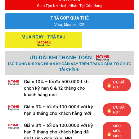
Giao Tận Nơi Hoặc Nhận Tại Cửa Hàng
TRẢ GÓP QUA THẺ
Visa, Master, JCB
MUA NGAY - TRẢ SAU
ƯU ĐÃI KHI THANH TOÁN
(SỬ DỤNG KHI XÁC NHẬN KHOẢN VAY TRÊN TRANG CỦA TỔ CHỨC
TÀI CHÍNH)
Giảm 10% – tối đa 500.000đ khi
ƯU ĐÃI
HOT
chọn kỳ hạn 6 & 12 tháng cho
khách hàng mới
Giảm 3% – tối đa 100.000đ với kỳ
ƯU ĐÃI
HOT
hạn 3 tháng cho khách hàng mới
Giảm 3% – tối đa 100.000đ với kỳ
SIÊU
MỚI,
hạn 3 tháng cho khách hàng đã
SIÊU
phát sinh đơn hàng HPL