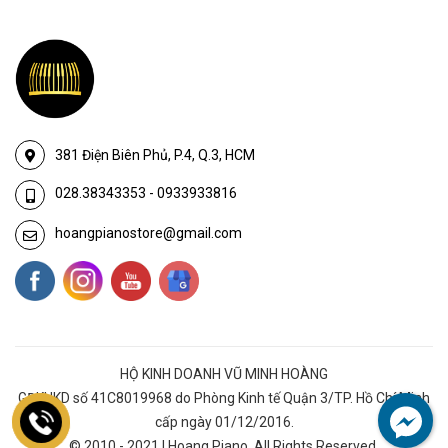
381 Điện Biên Phủ, P.4, Q.3, HCM
028.38343353
-
0933933816
hoangpianostore@gmail.com
HỘ KINH DOANH VŨ MINH HOÀNG
GĐKHKD số 41C8019968 do Phòng Kinh tế Quận 3/TP. Hồ Chí Minh
cấp ngày 01/12/2016.
© 2010 - 2021 | Hoang Piano. All Rights Reserved.