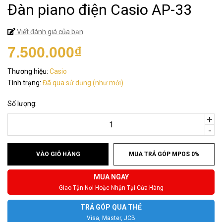
Đàn piano điện Casio AP-33
Viết đánh giá của bạn
7.500.000₫
Thương hiệu:
Casio
Tình trạng:
Đã qua sử dụng (như mới)
Số lượng:
+
-
VÀO GIỎ HÀNG
MUA TRẢ GÓP MPOS 0%
MUA NGAY
Giao Tận Nơi Hoặc Nhận Tại Cửa Hàng
TRẢ GÓP QUA THẺ
Visa, Master, JCB