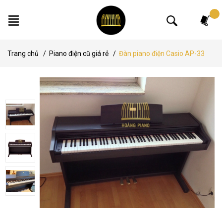
Tìm kiếm
Trang chủ
/
Piano điện cũ giá rẻ
/
Đàn piano điện Casio AP-33