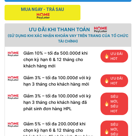
MUA NGAY - TRẢ SAU
ƯU ĐÃI KHI THANH TOÁN
(SỬ DỤNG KHI XÁC NHẬN KHOẢN VAY TRÊN TRANG CỦA TỔ CHỨC
TÀI CHÍNH)
Giảm 10% – tối đa 500.000đ khi
ƯU ĐÃI
HOT
chọn kỳ hạn 6 & 12 tháng cho
khách hàng mới
Giảm 3% – tối đa 100.000đ với kỳ
ƯU ĐÃI
HOT
hạn 3 tháng cho khách hàng mới
Giảm 3% – tối đa 100.000đ với kỳ
SIÊU
MỚI,
hạn 3 tháng cho khách hàng đã
SIÊU
phát sinh đơn hàng HPL
HOT
Giảm 5% – tối đa 200.000đ khi
SIÊU
MỚI,
chọn kỳ hạn 6 & 12 tháng cho
SIÊU