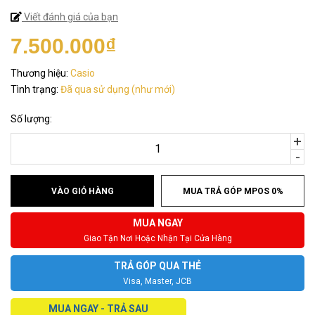
Viết đánh giá của bạn
7.500.000₫
Thương hiệu:
Casio
Tình trạng:
Đã qua sử dụng (như mới)
Số lượng:
+
-
VÀO GIỎ HÀNG
MUA TRẢ GÓP MPOS 0%
MUA NGAY
Giao Tận Nơi Hoặc Nhận Tại Cửa Hàng
TRẢ GÓP QUA THẺ
Visa, Master, JCB
MUA NGAY - TRẢ SAU