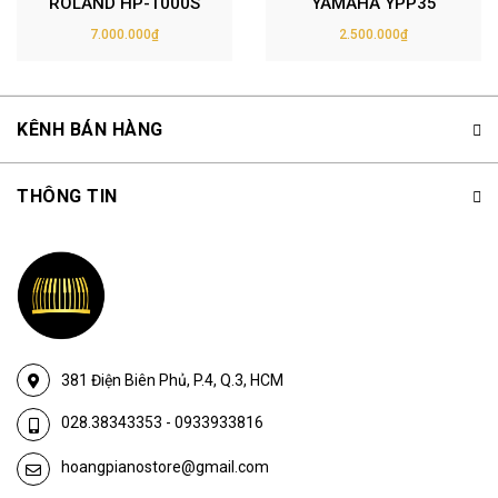
ROLAND HP-1000S
YAMAHA YPP35
7.000.000₫
2.500.000₫
KÊNH BÁN HÀNG
THÔNG TIN
381 Điện Biên Phủ, P.4, Q.3, HCM
028.38343353
-
0933933816
hoangpianostore@gmail.com