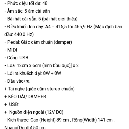
- Phức điệu tối đa: 48
- Âm sắc: 5 âm cài sẵn
- Bài hát cài sẵn: 5 (bài hát giới thiệu)
- Điều khiển lên dây: A4 = 415,5 tới 465,9 Hz (Mặc định ban
đầu: 440.0 Hz)
- Pedal: Giắc cắm chuẩn (damper)
- MIDI
- Cổng: USB
- Loa: 12cm x 6cm (hình bầu dục)] x 2
- Lối ra khuếch đại: 8W＋8W
- Đầu vào/ra:
+ Tai nghe (giắc cắm stereo chuẩn)
+ KÉO DÀI/DAMPER
+ USB:
+ Nguồn điện ngoài (12V DC)
- Kích thước: Cao (Height):89 cm , Rộng(Width):141 cm ,
Ngang(Depth):50 cm