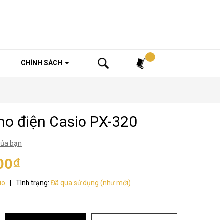
Tìm kiếm
CHÍNH SÁCH
no điện Casio PX-320
của bạn
00₫
io
|
Tình trạng:
Đã qua sử dụng (như mới)