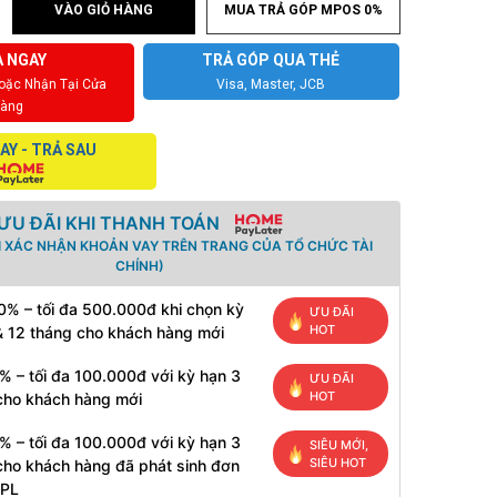
VÀO GIỎ HÀNG
MUA TRẢ GÓP MPOS 0%
 NGAY
TRẢ GÓP QUA THẺ
Hoặc Nhận Tại Cửa
Visa, Master, JCB
àng
AY - TRẢ SAU
ƯU ĐÃI KHI THANH TOÁN
I XÁC NHẬN KHOẢN VAY TRÊN TRANG CỦA TỔ CHỨC TÀI
CHÍNH)
0% – tối đa 500.000đ khi chọn kỳ
ƯU ĐÃI
HOT
& 12 tháng cho khách hàng mới
% – tối đa 100.000đ với kỳ hạn 3
ƯU ĐÃI
HOT
cho khách hàng mới
% – tối đa 100.000đ với kỳ hạn 3
SIÊU MỚI,
SIÊU HOT
cho khách hàng đã phát sinh đơn
HPL