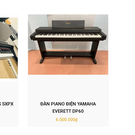
S SXPX
ĐÀN PIANO ĐIỆN YAMAHA
ĐÀ
EVERETT DP60
6.000.000₫