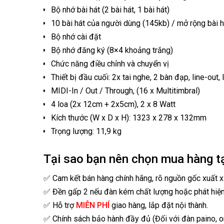
Bộ nhớ bài hát (2 bài hát, 1 bài hát)
10 bài hát của người dùng (145kb) / mở rộng bài h
Bộ nhớ cài đặt
Bộ nhớ đăng ký (8×4 khoảng trắng)
Chức năng điều chỉnh và chuyển vị
Thiết bị đầu cuối: 2x tai nghe, 2 bàn đạp, line-out,
MIDI-In / Out / Through, (16 x Multitimbral)
4 loa (2x 12cm + 2x5cm), 2 x 8 Watt
Kích thước (W x D x H): 1323 x 278 x 132mm
Trọng lượng: 11,9 kg
Tại sao bạn nên chọn mua hàng t
✅ Cam kết bán hàng chính hãng, rõ nguồn gốc xuất x
✅ Đền gấp 2 nếu đàn kém chất lượng hoặc phát hiệ
✅ Hỗ trợ
MIỄN PHÍ
giao hàng, lắp đặt nội thành.
✅ Chính sách bảo hành đầy đủ (Đối với đàn paino, 