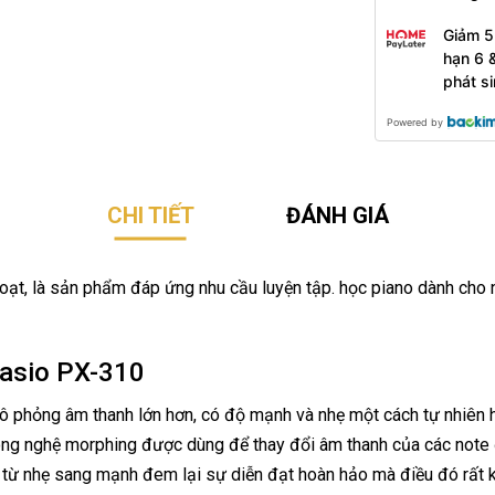
Giảm 5
hạn 6 
phát s
Powered by
CHI TIẾT
ĐÁNH GIÁ
 hoạt, là sản phẩm đáp ứng nhu cầu luyện tập. học piano dành ch
Casio PX-310
 phỏng âm thanh lớn hơn, có độ mạnh và nhẹ một cách tự nhiên 
ông nghệ morphing được dùng để thay đổi âm thanh của các note đ
n từ nhẹ sang mạnh đem lại sự diễn đạt hoàn hảo mà điều đó rất 