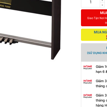
-
MUA
Giao Tận Nơi 
H
MUA NG
(SỬ DỤNG KH
Giảm 1
hạn 6 
Giảm 3
tháng 
Giảm 3
tháng 
hàng 