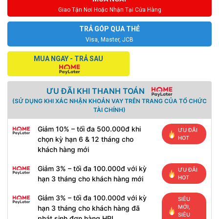
Giao Tận Nơi Hoặc Nhận Tại Cửa Hàng
TRẢ GÓP QUA THẺ
Visa, Master, JCB
MUA NGAY - TRẢ SAU
ƯU ĐÃI KHI THANH TOÁN
(SỬ DỤNG KHI XÁC NHẬN KHOẢN VAY TRÊN TRANG CỦA TỔ CHỨC
TÀI CHÍNH)
Giảm 10% – tối đa 500.000đ khi
ƯU ĐÃI
HOT
chọn kỳ hạn 6 & 12 tháng cho
khách hàng mới
Giảm 3% – tối đa 100.000đ với kỳ
ƯU ĐÃI
HOT
hạn 3 tháng cho khách hàng mới
Giảm 3% – tối đa 100.000đ với kỳ
SIÊU
MỚI,
hạn 3 tháng cho khách hàng đã
SIÊU
phát sinh đơn hàng HPL