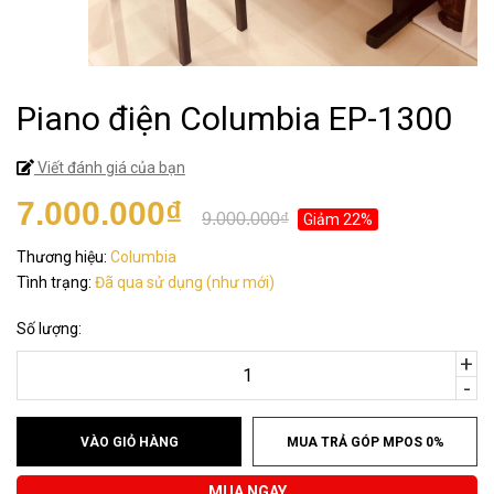
Piano điện Columbia EP-1300
Viết đánh giá của bạn
7.000.000₫
9.000.000₫
Giảm 22%
Thương hiệu:
Columbia
Tình trạng:
Đã qua sử dụng (như mới)
Số lượng:
+
-
VÀO GIỎ HÀNG
MUA TRẢ GÓP MPOS 0%
MUA NGAY