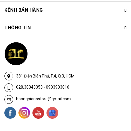
KÊNH BÁN HÀNG
THÔNG TIN
381 Điện Biên Phủ, P.4, Q.3, HCM
028.38343353
-
0933933816
hoangpianostore@gmail.com