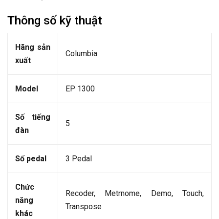
Thông số kỹ thuật
Hãng sản
Columbia
xuất
Model
EP 1300
Số tiếng
5
đàn
Số pedal
3 Pedal
Ch
ức
Recoder, Metrnome, Demo, Touch,
năng
Transpose
khác