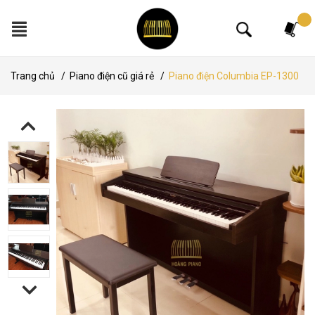
Tìm kiếm
Trang chủ
/
Piano điện cũ giá rẻ
/
Piano điện Columbia EP-1300