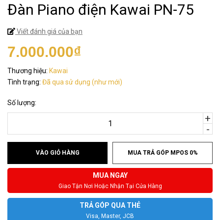
Đàn Piano điện Kawai PN-75
Viết đánh giá của bạn
7.000.000₫
Thương hiệu:
Kawai
Tình trạng:
Đã qua sử dụng (như mới)
Số lượng:
+
-
VÀO GIỎ HÀNG
MUA TRẢ GÓP MPOS 0%
MUA NGAY
Giao Tận Nơi Hoặc Nhận Tại Cửa Hàng
TRẢ GÓP QUA THẺ
Visa, Master, JCB