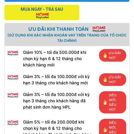
MUA NGAY - TRẢ SAU
ƯU ĐÃI KHI THANH TOÁN
(SỬ DỤNG KHI XÁC NHẬN KHOẢN VAY TRÊN TRANG CỦA TỔ CHỨC
TÀI CHÍNH)
Giảm 10% – tối đa 500.000đ khi
ƯU ĐÃI
HOT
chọn kỳ hạn 6 & 12 tháng cho
khách hàng mới
Giảm 3% – tối đa 100.000đ với kỳ
ƯU ĐÃI
HOT
hạn 3 tháng cho khách hàng mới
Giảm 3% – tối đa 100.000đ với kỳ
SIÊU
MỚI,
hạn 3 tháng cho khách hàng đã
SIÊU
phát sinh đơn hàng HPL
HOT
Giảm 5% – tối đa 200.000đ khi
SIÊU
MỚI,
chọn kỳ hạn 6 & 12 tháng cho
SIÊU