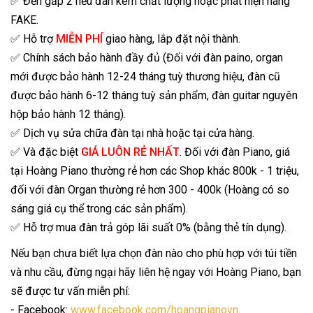
✅ Đền gấp 2 nếu đàn kém chất lượng hoặc phát hiện hàng
FAKE.
✅ Hỗ trợ
MIỄN PHÍ
giao hàng, lắp đặt nội thành.
✅ Chính sách bảo hành đầy đủ (Đối với đàn paino, organ
mới được bảo hành 12-24 tháng tuỳ thương hiệu, đàn cũ
được bảo hành 6-12 tháng tuỳ sản phẩm, đàn guitar nguyên
hộp bảo hành 12 tháng).
✅ Dịch vụ sửa chữa đàn tại nhà hoặc tại cửa hàng.
✅ Và đặc biệt
GIÁ LUÔN RẺ NHẤT
. Đối với đàn Piano, giá
tại Hoàng Piano thường rẻ hơn các Shop khác 800k - 1 triệu,
đối với đàn Organ thường rẻ hơn 300 - 400k (Hoàng có so
sáng giá cụ thể trong các sản phẩm).
✅ Hỗ trợ mua đàn trả góp lãi suất 0% (bằng thẻ tín dụng).
Nếu bạn chưa biết lựa chọn đàn nào cho phù hợp với túi tiền
và nhu cầu, đừng ngại hãy liên hệ ngay với Hoàng Piano, bạn
sẽ được tư vấn miễn phí:
- Facebook:
www.facebook.com/hoangpianovn
.