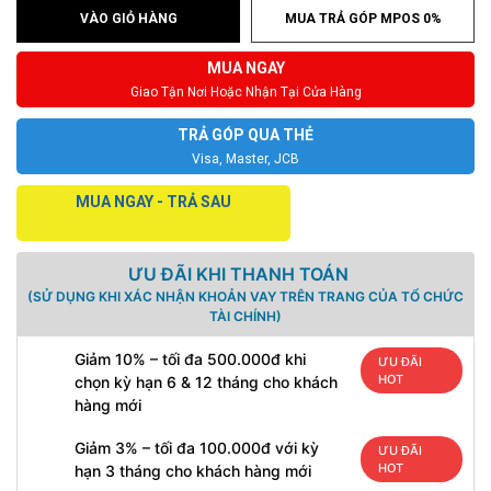
VÀO GIỎ HÀNG
MUA TRẢ GÓP MPOS 0%
MUA NGAY
Giao Tận Nơi Hoặc Nhận Tại Cửa Hàng
TRẢ GÓP QUA THẺ
Visa, Master, JCB
MUA NGAY - TRẢ SAU
ƯU ĐÃI KHI THANH TOÁN
(SỬ DỤNG KHI XÁC NHẬN KHOẢN VAY TRÊN TRANG CỦA TỔ CHỨC
TÀI CHÍNH)
Giảm 10% – tối đa 500.000đ khi
ƯU ĐÃI
HOT
chọn kỳ hạn 6 & 12 tháng cho khách
hàng mới
Giảm 3% – tối đa 100.000đ với kỳ
ƯU ĐÃI
HOT
hạn 3 tháng cho khách hàng mới