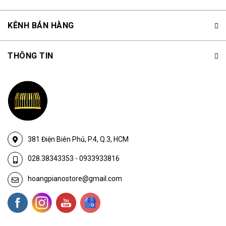
KÊNH BÁN HÀNG
THÔNG TIN
381 Điện Biên Phủ, P.4, Q.3, HCM
028.38343353
-
0933933816
hoangpianostore@gmail.com