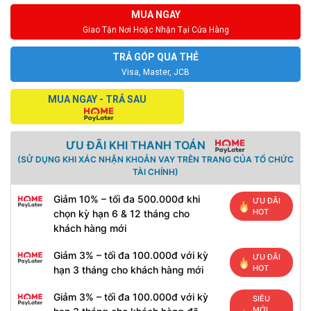
MUA NGAY
Giao Tận Nơi Hoặc Nhận Tại Cửa Hàng
TRẢ GÓP QUA THẺ
Visa, Master, JCB
MUA NGAY - TRẢ SAU
ƯU ĐÃI KHI THANH TOÁN
(SỬ DỤNG KHI XÁC NHẬN KHOẢN VAY TRÊN TRANG CỦA TỔ CHỨC
TÀI CHÍNH)
Giảm 10% – tối đa 500.000đ khi
ƯU ĐÃI
HOT
chọn kỳ hạn 6 & 12 tháng cho
khách hàng mới
Giảm 3% – tối đa 100.000đ với kỳ
ƯU ĐÃI
HOT
hạn 3 tháng cho khách hàng mới
Giảm 3% – tối đa 100.000đ với kỳ
SIÊU
MỚI,