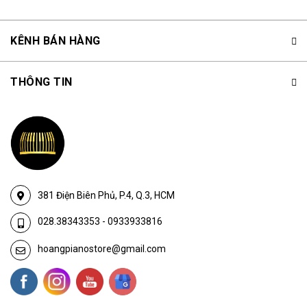
KÊNH BÁN HÀNG
THÔNG TIN
381 Điện Biên Phủ, P.4, Q.3, HCM
028.38343353
-
0933933816
hoangpianostore@gmail.com