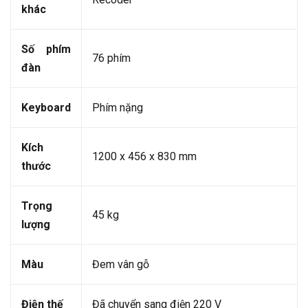
khác
Số phím
76 phím
đàn
Keyboard
Phím nặng
Kích
1200 x 456 x 830 mm
thước
Trọng
45 kg
lượng
Màu
Đem vân gỗ
Điện thế
Đã chuyển sang điện 220 V