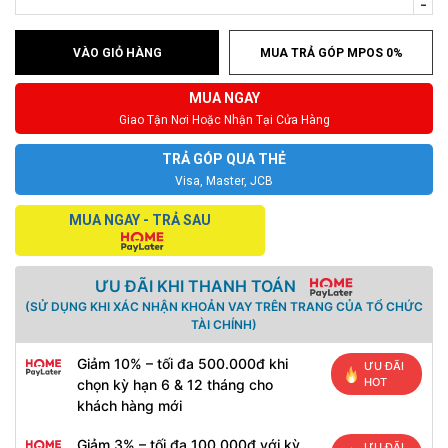
-
VÀO GIỎ HÀNG
MUA TRẢ GÓP MPOS 0%
MUA NGAY
Giao Tận Nơi Hoặc Nhận Tại Cửa Hàng
TRẢ GÓP QUA THẺ
Visa, Master, JCB
MUA NGAY - TRẢ SAU
ƯU ĐÃI KHI THANH TOÁN
(SỬ DỤNG KHI XÁC NHẬN KHOẢN VAY TRÊN TRANG CỦA TỔ CHỨC
TÀI CHÍNH)
Giảm 10% – tối đa 500.000đ khi
ƯU ĐÃI
HOT
chọn kỳ hạn 6 & 12 tháng cho
khách hàng mới
Giảm 3% – tối đa 100.000đ với kỳ
ƯU ĐÃI