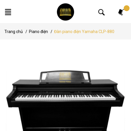
Tìm kiếm
Trang chủ
/
Piano điện
/
Đàn piano điện Yamaha CLP-880