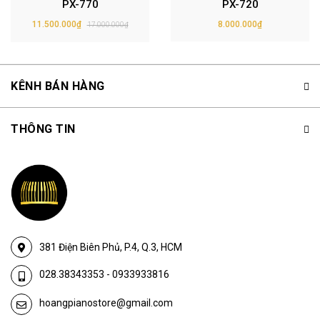
PX-770
PX-720
11.500.000₫
8.000.000₫
17.000.000₫
KÊNH BÁN HÀNG
THÔNG TIN
381 Điện Biên Phủ, P.4, Q.3, HCM
028.38343353
-
0933933816
hoangpianostore@gmail.com