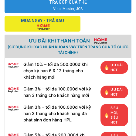
TRẢ GÓP QUA THẺ
Visa, Master, JCB
MUA NGAY - TRẢ SAU
ƯU ĐÃI KHI THANH TOÁN
(SỬ DỤNG KHI XÁC NHẬN KHOẢN VAY TRÊN TRANG CỦA TỔ CHỨC
TÀI CHÍNH)
Giảm 10% – tối đa 500.000đ khi
ƯU ĐÃI
HOT
chọn kỳ hạn 6 & 12 tháng cho
khách hàng mới
Giảm 3% – tối đa 100.000đ với kỳ
ƯU ĐÃI
HOT
hạn 3 tháng cho khách hàng mới
Giảm 3% – tối đa 100.000đ với kỳ
SIÊU
MỚI,
hạn 3 tháng cho khách hàng đã
SIÊU
phát sinh đơn hàng HPL
HOT
Giảm 5% – tối đa 200.000đ khi
SIÊU