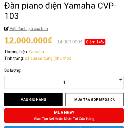
Đàn piano điện Yamaha CVP-
103
Viết đánh giá của bạn
12.000.000₫
14.000.000₫
Giảm 14%
Thương hiệu:
Yamaha
Tình trạng:
Đã qua sử dụng (như mới)
Số lượng:
+
-
VÀO GIỎ HÀNG
MUA TRẢ GÓP MPOS 0%
MUA NGAY
Giao Tận Nơi Hoặc Nhận Tại Cửa Hàng