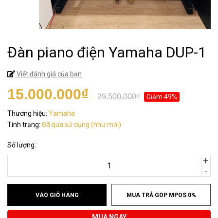
Đàn piano điện Yamaha DUP-1
Viết đánh giá của bạn
15.000.000₫
29.500.000₫
Giảm 49%
Thương hiệu:
Yamaha
Tình trạng:
Đã qua sử dụng (như mới)
Số lượng:
+
-
VÀO GIỎ HÀNG
MUA TRẢ GÓP MPOS 0%
MUA NGAY