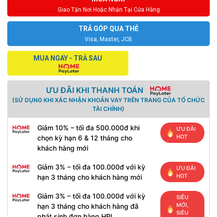
Giao Tận Nơi Hoặc Nhận Tại Cửa Hàng
TRẢ GÓP QUA THẺ
Visa, Master, JCB
MUA NGAY - TRẢ SAU
ƯU ĐÃI KHI THANH TOÁN
(SỬ DỤNG KHI XÁC NHẬN KHOẢN VAY TRÊN TRANG CỦA TỔ CHỨC
TÀI CHÍNH)
Giảm 10% – tối đa 500.000đ khi
ƯU ĐÃI
HOT
chọn kỳ hạn 6 & 12 tháng cho
khách hàng mới
Giảm 3% – tối đa 100.000đ với kỳ
ƯU ĐÃI
HOT
hạn 3 tháng cho khách hàng mới
Giảm 3% – tối đa 100.000đ với kỳ
SIÊU
MỚI,
hạn 3 tháng cho khách hàng đã
SIÊU
phát sinh đơn hàng HPL