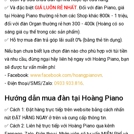
✅ Và đặc biệt
GIÁ LUÔN RẺ NHẤT
. Đối với đàn Piano, giá
tại Hoàng Piano thường rẻ hơn các Shop khác 800k - 1 triệu,
đối với đàn Organ thường rẻ hơn 300 - 400k (Hoàng có so
sáng giá cụ thể trong các sản phẩm).
✅ Hỗ trợ mua đàn trả góp lãi suất 0% (bằng thẻ tín dụng).
Nếu bạn chưa biết lựa chọn đàn nào cho phù hợp với túi tiền
và nhu cầu, đừng ngại hãy liên hệ ngay với Hoàng Piano, bạn
sẽ được tư vấn miễn phí:
- Facebook:
www.facebook.com/hoangpianovn
.
- Điện thoại/SMS/Zalo:
0933.933.816
.
Hướng dẫn mua đàn tại Hoàng Piano
✅ Cách 1: Đặt hàng trực tiếp trên website bằng cách nhấn
nút ĐẶT HÀNG NGAY ở trên và cung cấp thông tin.
✅ Cách 2: Liên hệ trực tiếp với Hoàng Piano qua kênh
Fanpage, Zalo, Điện thoại. Nhân viên sẽ tư vấn MIỄN PHÍ và