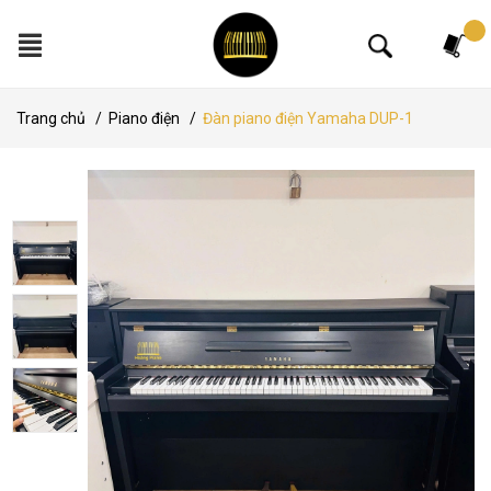
Tìm kiếm
Trang chủ
/
Piano điện
/
Đàn piano điện Yamaha DUP-1