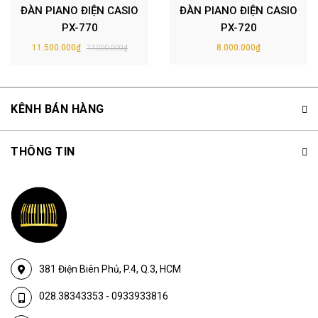
ĐÀN PIANO ĐIỆN CASIO
ĐÀN PIANO ĐIỆN CASIO
PX-770
PX-720
11.500.000₫
8.000.000₫
17.000.000₫
KÊNH BÁN HÀNG
THÔNG TIN
381 Điện Biên Phủ, P.4, Q.3, HCM
028.38343353
-
0933933816