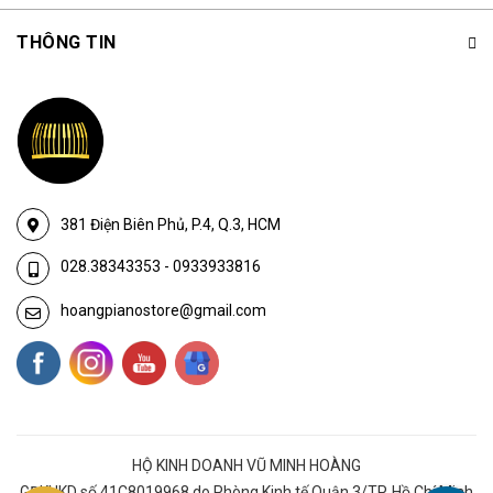
THÔNG TIN
381 Điện Biên Phủ, P.4, Q.3, HCM
028.38343353
-
0933933816
hoangpianostore@gmail.com
HỘ KINH DOANH VŨ MINH HOÀNG
GĐKHKD số 41C8019968 do Phòng Kinh tế Quận 3/TP. Hồ Chí Minh