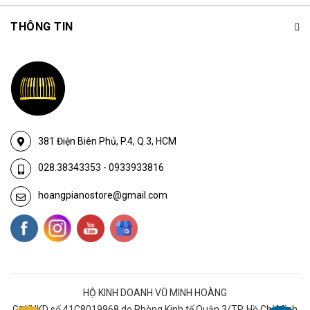
THÔNG TIN
381 Điện Biên Phủ, P.4, Q.3, HCM
028.38343353
-
0933933816
hoangpianostore@gmail.com
HỘ KINH DOANH VŨ MINH HOÀNG
GĐKHKD số 41C8019968 do Phòng Kinh tế Quận 3/TP. Hồ Chí Minh