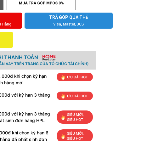
MUA TRẢ GÓP MPOS 0%
TRẢ GÓP QUA THẺ
a Hàng
Visa, Master, JCB
HI THANH TOÁN
ẢN VAY TRÊN TRANG CỦA TỔ CHỨC TÀI CHÍNH)
0.000đ khi chọn kỳ hạn
ƯU ĐÃI HOT
ch hàng mới
000đ với kỳ hạn 3 tháng
ƯU ĐÃI HOT
000đ với kỳ hạn 3 tháng
SIÊU MỚI,
SIÊU HOT
át sinh đơn hàng HPL
000đ khi chọn kỳ hạn 6
SIÊU MỚI,
SIÊU HOT
 hàng đã phát sinh đơn