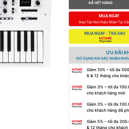
ĐÃ HẾT HÀNG
MUA NGAY
Giao Tận Nơi Hoặc Nhận Tại Cử
MUA NGAY - TRẢ SAU
ƯU ĐÃI K
(SỬ DỤNG KHI XÁC NHẬN KHO
Giảm 10% – tối đa 50
6 & 12 tháng cho khá
Giảm 3% – tối đa 100.
cho khách hàng mới
Giảm 3% – tối đa 100.
cho khách hàng đã ph
Giảm 5% – tối đa 200.
& 12 tháng cho khách