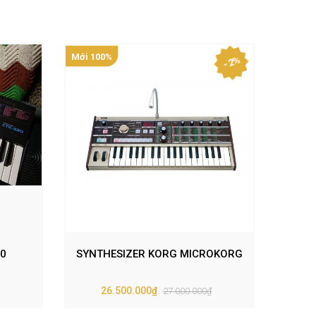
Mới 100%
Mới 10
- 2%
0
SYNTHESIZER KORG MICROKORG
SYNTH
26.500.000₫
27.000.000₫