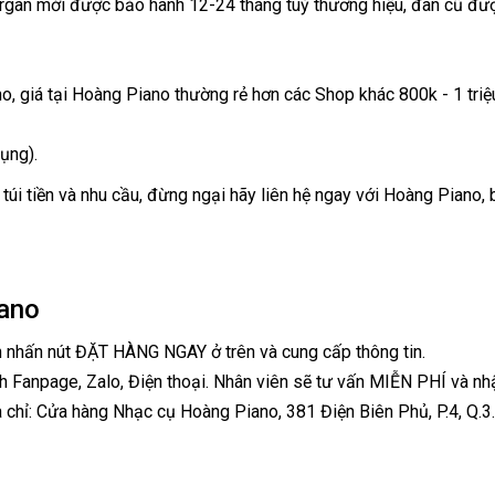
organ mới được bảo hành 12-24 tháng tuỳ thương hiệu, đàn cũ đượ
no, giá tại Hoàng Piano thường rẻ hơn các Shop khác 800k - 1 tri
ụng).
túi tiền và nhu cầu, đừng ngại hãy liên hệ ngay với Hoàng Piano,
ano
h nhấn nút ĐẶT HÀNG NGAY ở trên và cung cấp thông tin.
h Fanpage, Zalo, Điện thoại. Nhân viên sẽ tư vấn MIỄN PHÍ và nh
 chỉ: Cửa hàng Nhạc cụ Hoàng Piano, 381 Điện Biên Phủ, P.4, Q.3