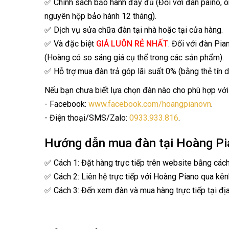
✅ Chính sách bảo hành đầy đủ (Đối với đàn paino, 
nguyên hộp bảo hành 12 tháng).
✅ Dịch vụ sửa chữa đàn tại nhà hoặc tại cửa hàng.
✅ Và đặc biệt
GIÁ LUÔN RẺ NHẤT
. Đối với đàn Pia
(Hoàng có so sáng giá cụ thể trong các sản phẩm).
✅ Hỗ trợ mua đàn trả góp lãi suất 0% (bằng thẻ tín d
Nếu bạn chưa biết lựa chọn đàn nào cho phù hợp với 
- Facebook:
www.facebook.com/hoangpianovn
.
- Điện thoại/SMS/Zalo:
0933.933.816
.
Hướng dẫn mua đàn tại Hoàng Pi
✅ Cách 1: Đặt hàng trực tiếp trên website bằng các
✅ Cách 2: Liên hệ trực tiếp với Hoàng Piano qua kên
✅ Cách 3: Đến xem đàn và mua hàng trực tiếp tại địa