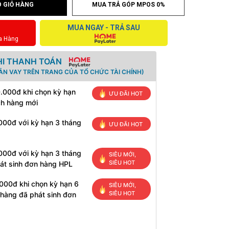
 GIỎ HÀNG
MUA TRẢ GÓP MPOS 0%
MUA NGAY - TRẢ SAU
a Hàng
HI THANH TOÁN
ẢN VAY TRÊN TRANG CỦA TỔ CHỨC TÀI CHÍNH)
0.000đ khi chọn kỳ hạn
ƯU ĐÃI HOT
ch hàng mới
000đ với kỳ hạn 3 tháng
ƯU ĐÃI HOT
000đ với kỳ hạn 3 tháng
SIÊU MỚI,
SIÊU HOT
át sinh đơn hàng HPL
000đ khi chọn kỳ hạn 6
SIÊU MỚI,
SIÊU HOT
 hàng đã phát sinh đơn