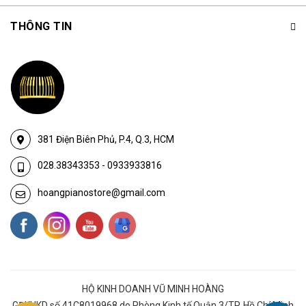
THÔNG TIN
381 Điện Biên Phủ, P.4, Q.3, HCM
028.38343353
-
0933933816
hoangpianostore@gmail.com
HỘ KINH DOANH VŨ MINH HOÀNG
GĐKHKD số 41C8019968 do Phòng Kinh tế Quận 3/TP. Hồ Chí Minh