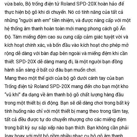
vừa balo, Bộ trống điện tử Roland SPD-20X hoàn hảo để
thực hiện bộ gõ khi di chuyển. Nó có tính năng của tất cả
những “người anh em” tiền nhiệm, và được nâng cấp với một
hệ thống âm thanh hoàn toàn mới mang phong cách gõ Ấn
Độ. Tám miếng đệm cao su cung cấp cảm giác tuyệt vời và
kích hoạt chính xác, và bốn đầu vào kích hoạt cho phép mở
rộng dễ dàng với bàn đạp bên ngoài và miếng đệm khi cần
thiết. SPD-20X dễ dàng mang đi, là một người bạn đồng
hành sẵn sàng ở bất cứ đâu bạn muốn chơi.
Mang theo một thế giới của bộ gõ dưới cánh tay của bạn
Trống điện tử Roland SPD-20X mang đến cho bạn một kho
“vũ khí” đa dạng về âm thanh bộ gõ chất lượng hàng đầu
trong một thiết bị di động. Bạn sẽ dễ dàng chơi trong bất kỳ
tính huống nào chỉ với một thiết bị mang theo trong tầm tay,
tất cả đều được tự do chuyển nhượng cho các miếng đệm
trong bất kỳ sự sắp xếp nào bạn thích. Bạn không cần phải
loay hoay với một bộ gồm nhiều nhạc cụ bộ gõ âm thanh