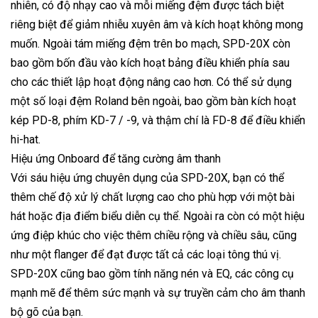
nhiên, có độ nhạy cao và mỗi miếng đệm được tách biệt
riêng biệt để giảm nhiễu xuyên âm và kích hoạt không mong
muốn. Ngoài tám miếng đệm trên bo mạch, SPD-20X còn
bao gồm bốn đầu vào kích hoạt bảng điều khiển phía sau
cho các thiết lập hoạt động nâng cao hơn. Có thể sử dụng
một số loại đệm Roland bên ngoài, bao gồm bàn kích hoạt
kép PD-8, phím KD-7 / -9, và thậm chí là FD-8 để điều khiển
hi-hat.
Hiệu ứng Onboard để tăng cường âm thanh
Với sáu hiệu ứng chuyên dụng của SPD-20X, bạn có thể
thêm chế độ xử lý chất lượng cao cho phù hợp với một bài
hát hoặc địa điểm biểu diễn cụ thể. Ngoài ra còn có một hiệu
ứng điệp khúc cho việc thêm chiều rộng và chiều sâu, cũng
như một flanger để đạt được tất cả các loại tông thú vị.
SPD-20X cũng bao gồm tính năng nén và EQ, các công cụ
mạnh mẽ để thêm sức mạnh và sự truyền cảm cho âm thanh
bộ gõ của bạn.