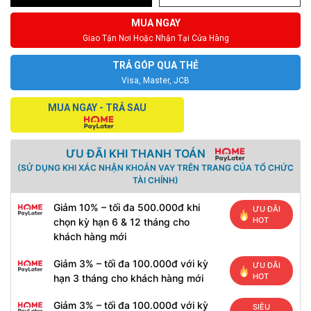
MUA NGAY
Giao Tận Nơi Hoặc Nhận Tại Cửa Hàng
TRẢ GÓP QUA THẺ
Visa, Master, JCB
MUA NGAY - TRẢ SAU
ƯU ĐÃI KHI THANH TOÁN
(SỬ DỤNG KHI XÁC NHẬN KHOẢN VAY TRÊN TRANG CỦA TỔ CHỨC
TÀI CHÍNH)
Giảm 10% – tối đa 500.000đ khi
ƯU ĐÃI
HOT
chọn kỳ hạn 6 & 12 tháng cho
khách hàng mới
Giảm 3% – tối đa 100.000đ với kỳ
ƯU ĐÃI
HOT
hạn 3 tháng cho khách hàng mới
Giảm 3% – tối đa 100.000đ với kỳ
SIÊU