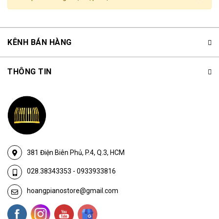
KÊNH BÁN HÀNG
THÔNG TIN
381 Điện Biên Phủ, P.4, Q.3, HCM
028.38343353
-
0933933816
hoangpianostore@gmail.com