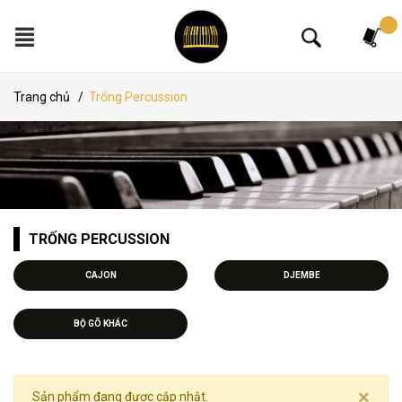
Tìm kiếm
Trang chủ
/
Trống Percussion
TRỐNG PERCUSSION
CAJON
DJEMBE
BỘ GÕ KHÁC
×
Sản phẩm đang được cập nhật.