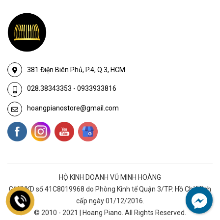
381 Điện Biên Phủ, P.4, Q.3, HCM
028.38343353
-
0933933816
hoangpianostore@gmail.com
HỘ KINH DOANH VŨ MINH HOÀNG
GĐKHKD số 41C8019968 do Phòng Kinh tế Quận 3/TP. Hồ Chí Minh
cấp ngày 01/12/2016.
© 2010 - 2021 | Hoang Piano. All Rights Reserved.