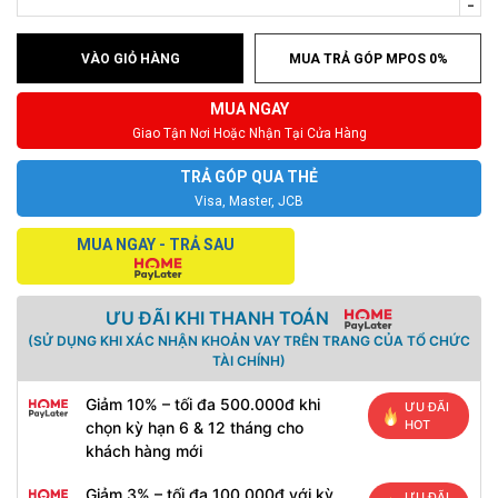
-
VÀO GIỎ HÀNG
MUA TRẢ GÓP MPOS 0%
MUA NGAY
Giao Tận Nơi Hoặc Nhận Tại Cửa Hàng
TRẢ GÓP QUA THẺ
Visa, Master, JCB
MUA NGAY - TRẢ SAU
ƯU ĐÃI KHI THANH TOÁN
(SỬ DỤNG KHI XÁC NHẬN KHOẢN VAY TRÊN TRANG CỦA TỔ CHỨC
TÀI CHÍNH)
Giảm 10% – tối đa 500.000đ khi
ƯU ĐÃI
HOT
chọn kỳ hạn 6 & 12 tháng cho
khách hàng mới
Giảm 3% – tối đa 100.000đ với kỳ
ƯU ĐÃI