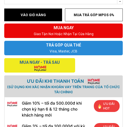
-
VÀO GIỎ HÀNG
MUA TRẢ GÓP MPOS 0%
MUA NGAY
Giao Tận Nơi Hoặc Nhận Tại Cửa Hàng
TRẢ GÓP QUA THẺ
Visa, Master, JCB
MUA NGAY - TRẢ SAU
ƯU ĐÃI KHI THANH TOÁN
(SỬ DỤNG KHI XÁC NHẬN KHOẢN VAY TRÊN TRANG CỦA TỔ CHỨC
TÀI CHÍNH)
Giảm 10% – tối đa 500.000đ khi
ƯU ĐÃI
HOT
chọn kỳ hạn 6 & 12 tháng cho
khách hàng mới
Giảm 3% – tối đa 100.000đ với kỳ
ƯU ĐÃI