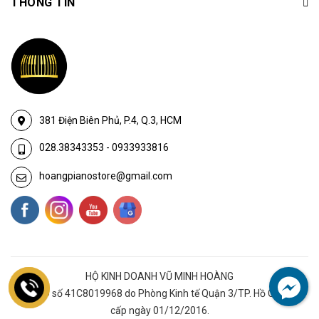
THÔNG TIN
381 Điện Biên Phủ, P.4, Q.3, HCM
028.38343353
-
0933933816
hoangpianostore@gmail.com
HỘ KINH DOANH VŨ MINH HOÀNG
GĐKHKD số 41C8019968 do Phòng Kinh tế Quận 3/TP. Hồ Chí Minh
cấp ngày 01/12/2016.