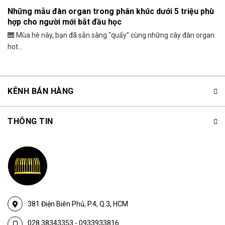
Những mẫu đàn organ trong phân khúc dưới 5 triệu phù
hợp cho người mới bắt đầu học
🎹 Mùa hè này, bạn đã sẵn sàng "quẩy" cùng những cây đàn organ
hot...
KÊNH BÁN HÀNG
THÔNG TIN
381 Điện Biên Phủ, P.4, Q.3, HCM
028.38343353
-
0933933816